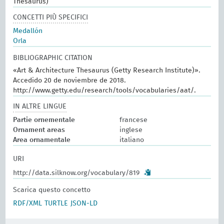
Thesaurus)
CONCETTI PIÙ SPECIFICI
Medallón
Orla
BIBLIOGRAPHIC CITATION
«Art & Architecture Thesaurus (Getty Research Institute)».
Accedido 20 de noviembre de 2018.
http://www.getty.edu/research/tools/vocabularies/aat/.
IN ALTRE LINGUE
Partie ornementale
francese
Ornament areas
inglese
Area ornamentale
italiano
URI
http://data.silknow.org/vocabulary/819
Scarica questo concetto
RDF/XML
TURTLE
JSON-LD