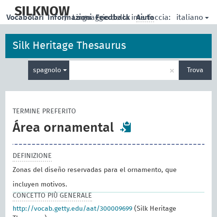
skip
to
SILKNOW
italiano
Vocabolari
Informazioni
|
Linguaggio della interfaccia:
Feedback
Aiuto
main
content
Silk Heritage Thesaurus
Inserisci
×
spagnolo
Trova
un
termine
per
la
TERMINE PREFERITO
ricerca
Área ornamental
DEFINIZIONE
Zonas del diseño reservadas para el ornamento, que
incluyen motivos.
CONCETTO PIÙ GENERALE
http://vocab.getty.edu/aat/300009699
(Silk Heritage