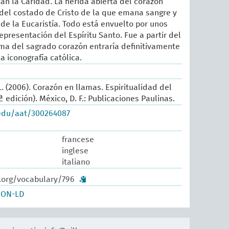
an la Caridad. La herida abierta del corazón
 del costado de Cristo de la que emana sangre y
e la Eucaristía. Todo está envuelto por unos
epresentación del Espíritu Santo. Fue a partir del
tema del sagrado corazón entraría definitivamente
la iconografía católica.
. (2006). Corazón en llamas. Espiritualidad del
 edición). México, D. F.: Publicaciones Paulinas.
.edu/aat/300264087
francese
inglese
italiano
w.org/vocabulary/796
SON-LD