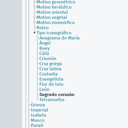
Motivo geométrico
Motivo heráldico
Motivo oriental
Motivo vegetal
Motivo zoomórfico
Roleo
Tipo iconográfico
Anagrama de María
Ángel
Buey
Cáliz
Crismón
Cruz griega
Cruz latina
Custodia
Evangelista
Flor de loto
León
Sagrado corazón
Tetramorfos
Granza
Imperial
Isabela
Musco
Punzó