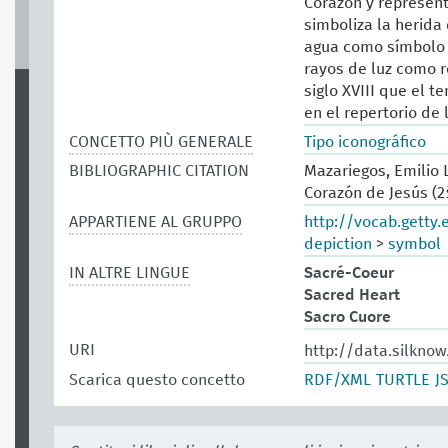
Corazón y represent
simboliza la herida
agua como símbolo d
rayos de luz como r
siglo XVIII que el 
en el repertorio de 
CONCETTO PIÙ GENERALE
Tipo iconográfico
BIBLIOGRAPHIC CITATION
Mazariegos, Emilio L
Corazón de Jesús (2ª
APPARTIENE AL GRUPPO
http://vocab.getty
depiction
>
symbol
IN ALTRE LINGUE
Sacré-Coeur
Sacred Heart
Sacro Cuore
URI
http://data.silkno
Scarica questo concetto
RDF/XML
TURTLE
J