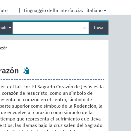
italiano
iuto
|
Linguaggio della interfaccia:
Inserisci
×
nolo
Trova
un
termine
per
la
azón
ricerca
razón
der. del lat. cor. El Sagrado Corazón de Jesús es la
l corazón de Jesucristo, como un símbolo de
resenta un corazón en el centro, símbolo de
a parte superior como símbolo de la Redención, la
que envuelve al corazón como símbolo de la
l tiempo que representa el sufrimiento que lleva
e Dios, las llamas bajo la cruz salen del Sagrado