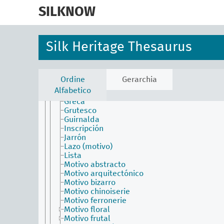
skip
Motivo
to
SILKNOW
A candelieri
main
Arabesco
content
Candelabro
Cesta
Silk Heritage Thesaurus
Cinta (motivo)
Cornucopia
Corona
Encaje (motivo)
Ordine
Gerarchia
Estrella
Alfabetico
Franja
Greca
Grutesco
Guirnalda
Inscripción
Jarrón
Lazo (motivo)
Lista
Motivo abstracto
Motivo arquitectónico
Motivo bizarro
Motivo chinoiserie
Motivo ferronerie
Motivo floral
Motivo frutal