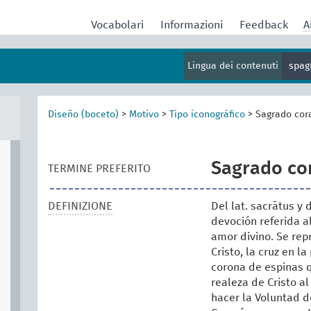
Vocabolari
Informazioni
Feedback
A
Lingua dei contenuti
spag
Diseño (boceto)
>
Motivo
>
Tipo iconográfico
>
Sagrado cor
Sagrado co
TERMINE PREFERITO
DEFINIZIONE
Del lat. sacrātus y 
devoción referida a
amor divino. Se rep
Cristo, la cruz en l
corona de espinas 
realeza de Cristo a
hacer la Voluntad d