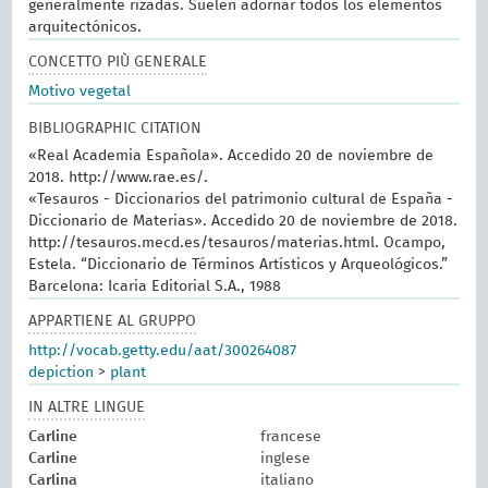
generalmente rizadas. Suelen adornar todos los elementos
arquitectónicos.
CONCETTO PIÙ GENERALE
Motivo vegetal
BIBLIOGRAPHIC CITATION
«Real Academia Española». Accedido 20 de noviembre de
2018. http://www.rae.es/.
«Tesauros - Diccionarios del patrimonio cultural de España -
Diccionario de Materias». Accedido 20 de noviembre de 2018.
http://tesauros.mecd.es/tesauros/materias.html. Ocampo,
Estela. “Diccionario de Términos Artísticos y Arqueológicos.”
Barcelona: Icaria Editorial S.A., 1988
APPARTIENE AL GRUPPO
http://vocab.getty.edu/aat/300264087
depiction
>
plant
IN ALTRE LINGUE
Carline
francese
Carline
inglese
Carlina
italiano