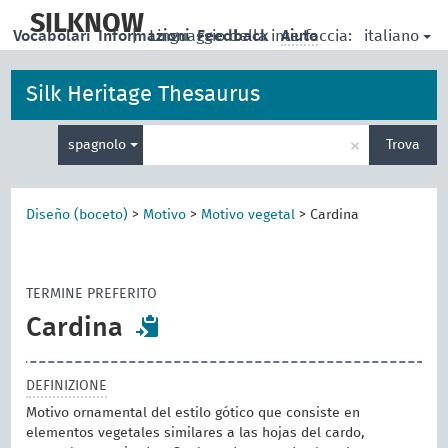
skip
to
SILKNOW
italiano
Vocabolari
Informazioni
|
Linguaggio della interfaccia:
Feedback
Aiuto
main
content
Silk Heritage Thesaurus
Inserisci
×
spagnolo
Trova
un
termine
per
la
Diseño (boceto)
>
Motivo
>
Motivo vegetal
>
Cardina
ricerca
TERMINE PREFERITO
Cardina
DEFINIZIONE
Motivo ornamental del estilo gótico que consiste en
elementos vegetales similares a las hojas del cardo,