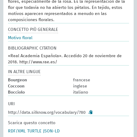
flores, especialmente de la rosa. Es la representación de la
flor que todavía no ha abierto los pétalos. En tejido, estos
motivos aparecen representados a menudo en las
composiciones florales.
CONCETTO PIÙ GENERALE
Motivo floral
BIBLIOGRAPHIC CITATION
«Real Academia Española». Accedido 20 de noviembre de
2018. http://www.rae.es/
IN ALTRE LINGUE
Bourgeon
francese
Coccoon
inglese
Bocciolo
italiano
URI
http://data.silknow.org/vocabulary/780
Scarica questo concetto
RDF/XML
TURTLE
JSON-LD