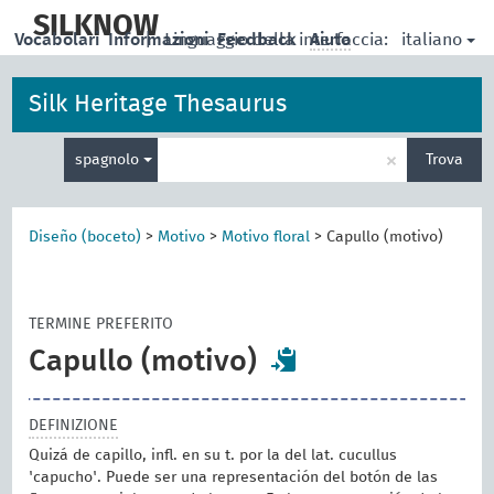
skip
to
SILKNOW
italiano
Vocabolari
Informazioni
|
Linguaggio della interfaccia:
Feedback
Aiuto
main
content
Silk Heritage Thesaurus
Inserisci
×
spagnolo
Trova
un
termine
per
la
Diseño (boceto)
>
Motivo
>
Motivo floral
>
Capullo (motivo)
ricerca
TERMINE PREFERITO
Capullo (motivo)
DEFINIZIONE
Quizá de capillo, infl. en su t. por la del lat. cucullus
'capucho'. Puede ser una representación del botón de las