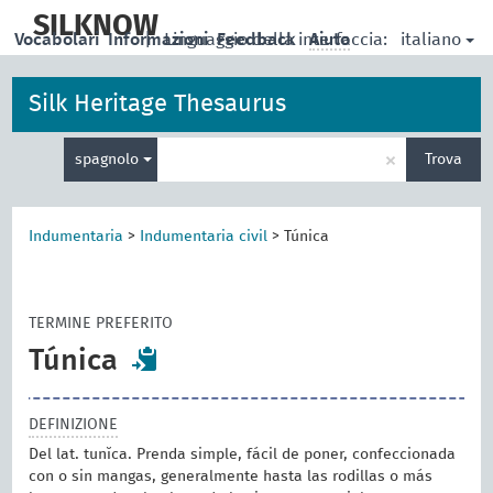
skip
to
SILKNOW
italiano
Vocabolari
Informazioni
|
Linguaggio della interfaccia:
Feedback
Aiuto
main
content
Silk Heritage Thesaurus
Inserisci
×
spagnolo
Trova
un
termine
per
la
Indumentaria
>
Indumentaria civil
>
Túnica
ricerca
TERMINE PREFERITO
Túnica
DEFINIZIONE
Del lat. tunĭca. Prenda simple, fácil de poner, confeccionada
con o sin mangas, generalmente hasta las rodillas o más