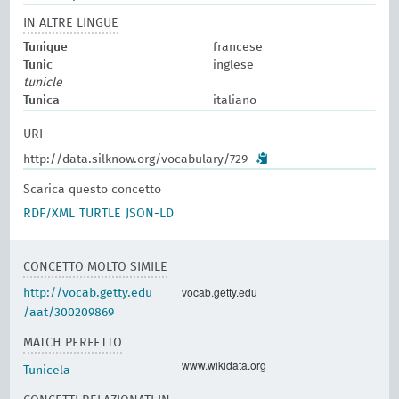
IN ALTRE LINGUE
Tunique
francese
Tunic
inglese
tunicle
Tunica
italiano
URI
http://data.silknow.org/vocabulary/729
Scarica questo concetto
RDF/XML
TURTLE
JSON-LD
CONCETTO MOLTO SIMILE
vocab.getty.edu
http://vocab.getty.edu
/aat/300209869
MATCH PERFETTO
www.wikidata.org
Tunicela