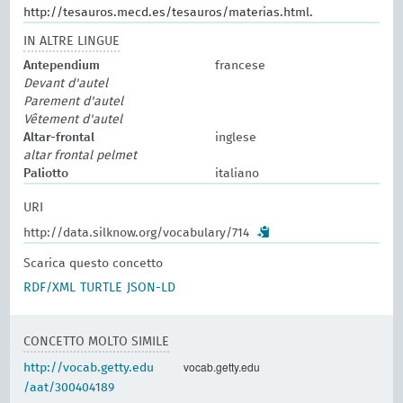
http://tesauros.mecd.es/tesauros/materias.html.
IN ALTRE LINGUE
Antependium
francese
Devant d'autel
Parement d'autel
Vêtement d'autel
Altar-frontal
inglese
altar frontal pelmet
Paliotto
italiano
URI
http://data.silknow.org/vocabulary/714
Scarica questo concetto
RDF/XML
TURTLE
JSON-LD
CONCETTO MOLTO SIMILE
vocab.getty.edu
http://vocab.getty.edu
/aat/300404189