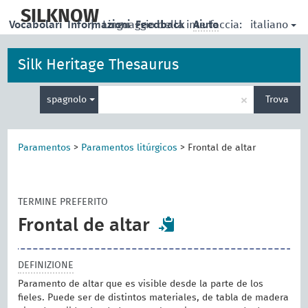
skip
to
SILKNOW
italiano
Vocabolari
Informazioni
|
Linguaggio della interfaccia:
Feedback
Aiuto
main
content
Silk Heritage Thesaurus
Inserisci
×
spagnolo
Trova
un
termine
per
la
Paramentos
>
Paramentos litúrgicos
>
Frontal de altar
ricerca
TERMINE PREFERITO
Frontal de altar
DEFINIZIONE
Paramento de altar que es visible desde la parte de los
fieles. Puede ser de distintos materiales, de tabla de madera