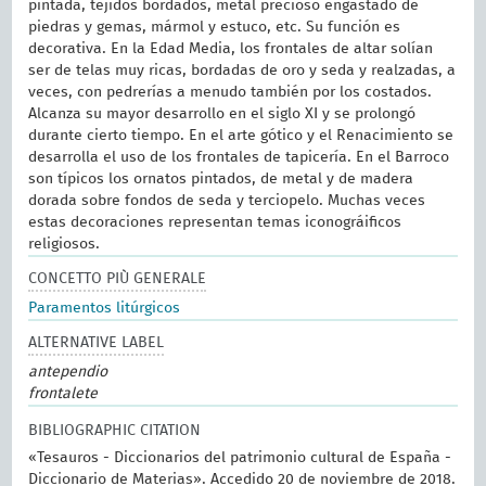
pintada, tejidos bordados, metal precioso engastado de
piedras y gemas, mármol y estuco, etc. Su función es
decorativa. En la Edad Media, los frontales de altar solían
ser de telas muy ricas, bordadas de oro y seda y realzadas, a
veces, con pedrerías a menudo también por los costados.
Alcanza su mayor desarrollo en el siglo XI y se prolongó
durante cierto tiempo. En el arte gótico y el Renacimiento se
desarrolla el uso de los frontales de tapicería. En el Barroco
son típicos los ornatos pintados, de metal y de madera
dorada sobre fondos de seda y terciopelo. Muchas veces
estas decoraciones representan temas iconográificos
religiosos.
CONCETTO PIÙ GENERALE
Paramentos litúrgicos
ALTERNATIVE LABEL
antependio
frontalete
BIBLIOGRAPHIC CITATION
«Tesauros - Diccionarios del patrimonio cultural de España -
Diccionario de Materias». Accedido 20 de noviembre de 2018.