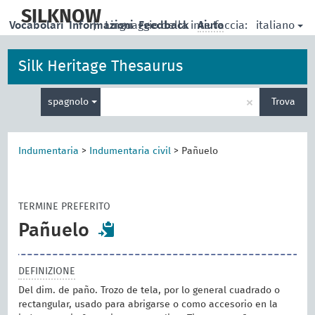
skip
to
SILKNOW
italiano
Vocabolari
Informazioni
|
Linguaggio della interfaccia:
Feedback
Aiuto
main
content
Silk Heritage Thesaurus
Inserisci
×
spagnolo
Trova
un
termine
per
la
Indumentaria
>
Indumentaria civil
>
Pañuelo
ricerca
TERMINE PREFERITO
Pañuelo
DEFINIZIONE
Del dim. de paño. Trozo de tela, por lo general cuadrado o
rectangular, usado para abrigarse o como accesorio en la