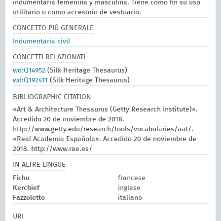
indumentaria femenina y masculina. Tiene como fin su uso
utilitario o como accesorio de vestuario.
CONCETTO PIÙ GENERALE
Indumentaria civil
CONCETTI RELAZIONATI
wd:Q14952
(Silk Heritage Thesaurus)
wd:Q192411
(Silk Heritage Thesaurus)
BIBLIOGRAPHIC CITATION
«Art & Architecture Thesaurus (Getty Research Institute)».
Accedido 20 de noviembre de 2018.
http://www.getty.edu/research/tools/vocabularies/aat/.
«Real Academia Española». Accedido 20 de noviembre de
2018. http://www.rae.es/
IN ALTRE LINGUE
Fichu
francese
Kerchief
inglese
Fazzoletto
italiano
URI