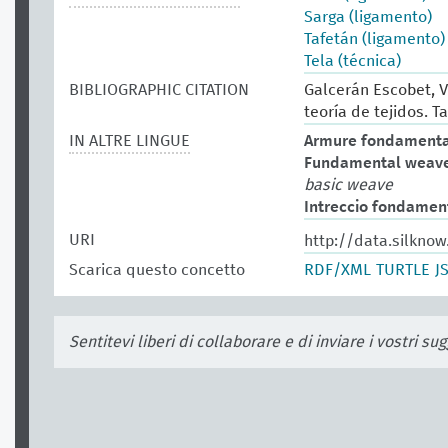
Sarga (ligamento)
Tafetán (ligamento)
Tela (técnica)
BIBLIOGRAPHIC CITATION
Galcerán Escobet, V
teoría de tejidos. Ta
IN ALTRE LINGUE
Armure fondament
Fundamental weav
basic weave
Intreccio fondamen
URI
http://data.silkno
Scarica questo concetto
RDF/XML
TURTLE
J
Sentitevi liberi di collaborare e di inviare i vostri s