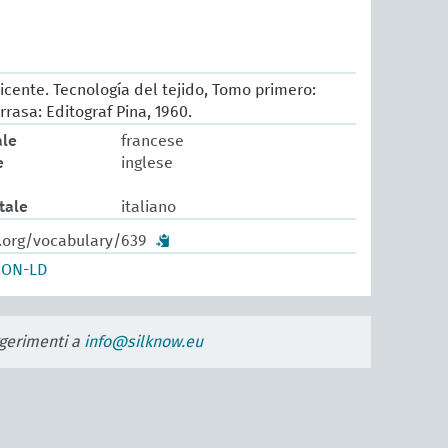
icente. Tecnología del tejido, Tomo primero:
rrasa: Editograf Pina, 1960.
ale
francese
e
inglese
tale
italiano
w.org/vocabulary/639
SON-LD
uggerimenti a
info@silknow.eu