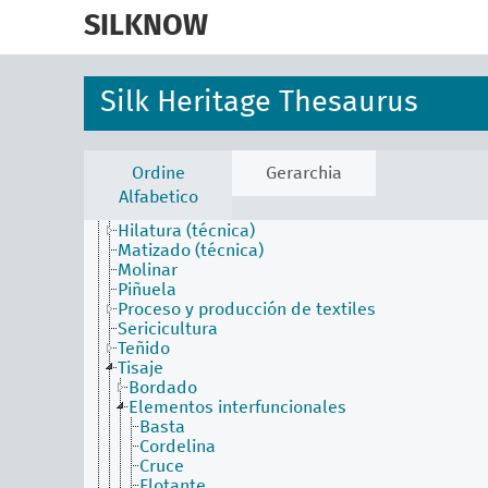
skip
to
SILKNOW
main
content
faceta actividades
Batido de la seda
Silk Heritage Thesaurus
Batik
Bordar
Contextura
Dejado
Ordine
Gerarchia
Estampar
Alfabetico
Hilatura (hilo discontinuo)
Hilatura (técnica)
Matizado (técnica)
Molinar
Piñuela
Proceso y producción de textiles
Sericicultura
Teñido
Tisaje
Bordado
Elementos interfuncionales
Basta
Cordelina
Cruce
Flotante