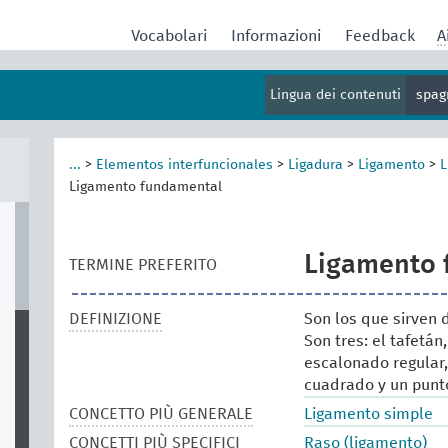
Vocabolari
Informazioni
Feedback
A
Lingua dei contenuti
spag
...
>
Elementos interfuncionales
>
Ligadura
>
Ligamento
>
L
Ligamento fundamental
Ligamento 
TERMINE PREFERITO
DEFINIZIONE
Son los que sirven
Son tres: el tafetán,
escalonado regular,
cuadrado y un punt
CONCETTO PIÙ GENERALE
Ligamento simple
CONCETTI PIÙ SPECIFICI
Raso (ligamento)