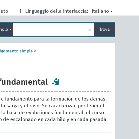
italiano
iuto
|
Linguaggio della interfaccia:
Inserisci
×
nolo
Trova
un
termine
per
la
igamento simple
>
ricerca
fundamental
 de fundamento para la formación de los demás.
 la sarga y el raso. Se caracterizan por tener el
 la base de evoluciones fundamental, el curso
o de escalonado en cada hilo y en cada pasada.