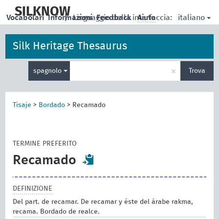
skip
to
SILKNOW
italiano
Vocabolari
Informazioni
|
Linguaggio della interfaccia:
Feedback
Aiuto
main
content
Silk Heritage Thesaurus
Inserisci
×
spagnolo
Trova
un
termine
per
la
Tisaje
>
Bordado
>
Recamado
ricerca
TERMINE PREFERITO
Recamado
DEFINIZIONE
Del part. de recamar. De recamar y éste del árabe rakma,
recama. Bordado de realce.