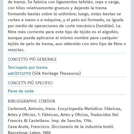
de trama. Se fabrica con ligamentos tafetán, reps o sarga,
con hilos relativamente gruesos y dejando la trama
formando bastas sobre la urdimbre; luego, estas bastas se
cortan a mano o a máquina, y el pelo así formado, se iguala
por medio de operaciones de corte mecánico (tundido). La
fibra más corriente para este tipo de tejido es el algodón,
aunque pueda aplicarse al mismo nombre para cualquier
tejido de pelo de trama, aun obtenido con otro tipo de fibra o
mezclas.
CONCETTO PIÙ GENERALE
Terciopelo por trama
wd:Q1132110
(Silk Heritage Thesaurus)
CONCETTI PIÙ SPECIFICI
Pana de seda
BIBLIOGRAPHIC CITATION
Carbonell, Antonio, trans. Encyclopedia Metòdica: Fábricas,
Artes y Oficios, 1: Fàbricas, Artes y Oficios, Traducidos Del
Francés Al Castellano. Imp. de Sancha, 1794.
Casa Aruta, Francisco. Diccionario de la industria textil.
Barcelona: Labor, 1969