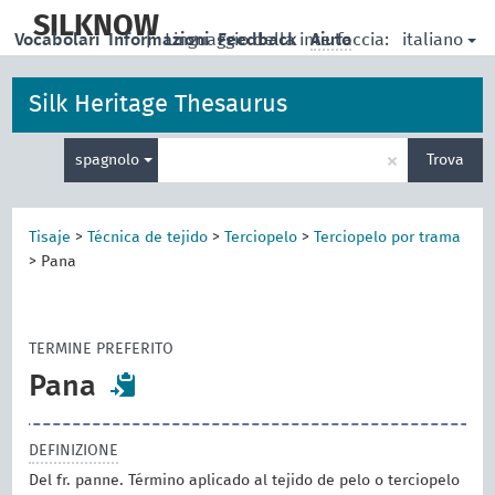
skip
to
SILKNOW
italiano
Vocabolari
Informazioni
|
Linguaggio della interfaccia:
Feedback
Aiuto
main
content
Silk Heritage Thesaurus
Inserisci
×
spagnolo
Trova
un
termine
per
la
Tisaje
>
Técnica de tejido
>
Terciopelo
>
Terciopelo por trama
ricerca
>
Pana
TERMINE PREFERITO
Pana
DEFINIZIONE
Del fr. panne. Término aplicado al tejido de pelo o terciopelo