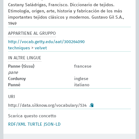
Castany Saládrigas, Francisco. Diccionario de tejidos.
Etimología, origen, arte, historia y fabricación de los más
importantes tejidos clásicos y modernos. Gustavo Gil S.A.,
1949
APPARTIENE AL GRUPPO
http://vocab.getty.edu/aat/300264090
techniques
>
velvet
IN ALTRE LINGUE
Panne (tissu)
francese
pane
Corduroy
inglese
Panné
italiano
URI
http://data.silknow.org/vocabulary/534
Scarica questo concetto
RDF/XML
TURTLE
JSON-LD