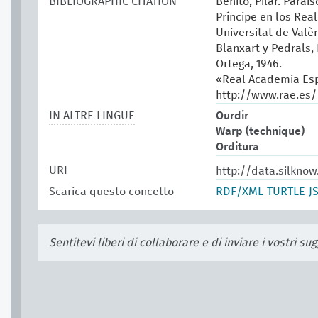
BIBLIOGRAPHIC CITATION
Benito, Pilar. Paraí
Príncipe en los Real
Universitat de Valèn
Blanxart y Pedrals, 
Ortega, 1946.
«Real Academia Esp
http://www.rae.es/
IN ALTRE LINGUE
Ourdir
Warp (technique)
Orditura
URI
http://data.silkno
Scarica questo concetto
RDF/XML
TURTLE
J
Sentitevi liberi di collaborare e di inviare i vostri s