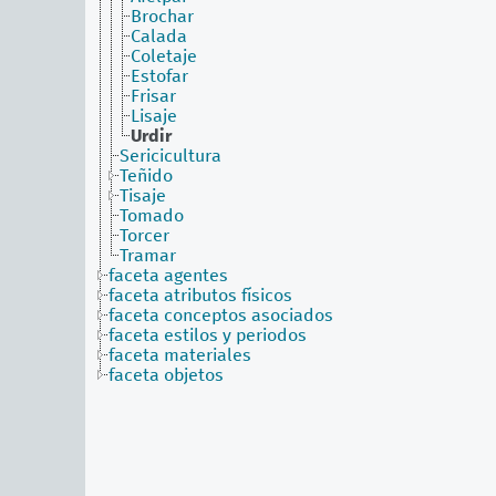
Brochar
Calada
Coletaje
Estofar
Frisar
Lisaje
Urdir
Sericicultura
Teñido
Tisaje
Tomado
Torcer
Tramar
faceta agentes
faceta atributos físicos
faceta conceptos asociados
faceta estilos y periodos
faceta materiales
faceta objetos