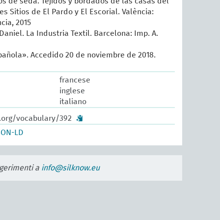
sos de seda. Tejidos y bordados de las casas del
es Sitios de El Pardo y El Escorial. València:
cia, 2015
Daniel. La Industria Textil. Barcelona: Imp. A.
añola». Accedido 20 de noviembre de 2018.
francese
inglese
italiano
w.org/vocabulary/392
SON-LD
uggerimenti a
info@silknow.eu