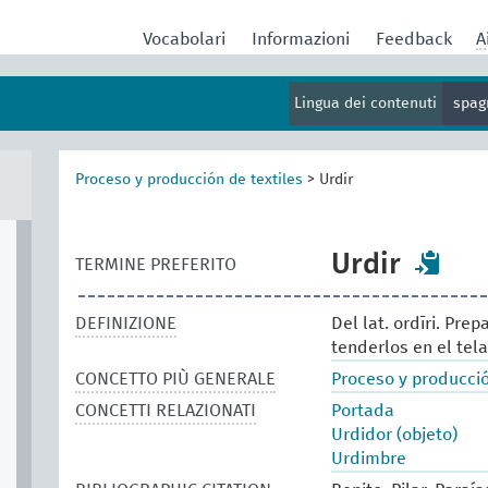
Vocabolari
Informazioni
Feedback
A
Lingua dei contenuti
spag
Proceso y producción de textiles
>
Urdir
Urdir
TERMINE PREFERITO
DEFINIZIONE
Del lat. ordīri. Pre
tenderlos en el tela
CONCETTO PIÙ GENERALE
Proceso y producció
CONCETTI RELAZIONATI
Portada
Urdidor (objeto)
Urdimbre