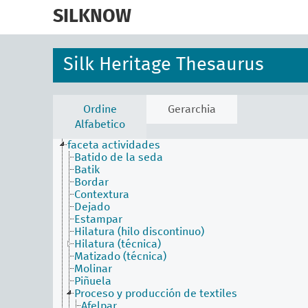
skip
to
SILKNOW
main
content
Silk Heritage Thesaurus
Ordine
Gerarchia
Alfabetico
faceta actividades
Batido de la seda
Batik
Bordar
Contextura
Dejado
Estampar
Hilatura (hilo discontinuo)
Hilatura (técnica)
Matizado (técnica)
Molinar
Piñuela
Proceso y producción de textiles
Afelpar