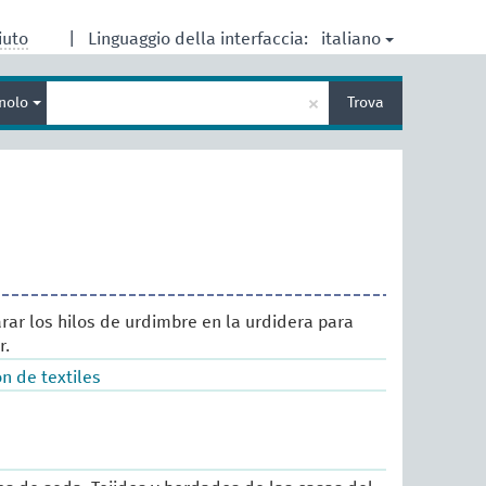
italiano
iuto
|
Linguaggio della interfaccia:
Inserisci
×
nolo
Trova
un
termine
per
la
ricerca
parar los hilos de urdimbre en la urdidera para
r.
n de textiles