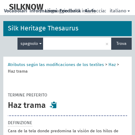
skip
to
SILKNOW
italiano
Vocabolari
Informazioni
|
Linguaggio della interfaccia:
Feedback
Aiuto
main
content
Silk Heritage Thesaurus
Inserisci
×
spagnolo
Trova
un
termine
per
la
Atributos según las modificaciones de los textiles
>
Haz
>
ricerca
Haz trama
TERMINE PREFERITO
Haz trama
DEFINIZIONE
Cara de la tela donde predomina la visión de los hilos de