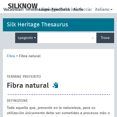
skip
to
SILKNOW
italiano
Vocabolari
Informazioni
|
Linguaggio della interfaccia:
Feedback
Aiuto
main
content
Silk Heritage Thesaurus
Inserisci
×
spagnolo
Trova
un
termine
per
la
Fibra
>
Fibra natural
ricerca
TERMINE PREFERITO
Fibra natural
DEFINIZIONE
Toda aquella que, presente en la naturaleza, para su
utilización únicamente debe ser sometidas a procesos más o