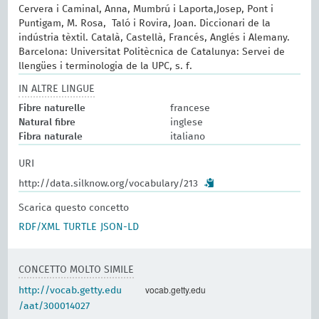
Cervera i Caminal, Anna, Mumbrú i Laporta,Josep, Pont i
Puntigam, M. Rosa, Taló i Rovira, Joan. Diccionari de la
indústria tèxtil. Català, Castellà, Francés, Anglés i Alemany.
Barcelona: Universitat Politècnica de Catalunya: Servei de
llengües i terminologia de la UPC, s. f.
IN ALTRE LINGUE
Fibre naturelle
francese
Natural fibre
inglese
Fibra naturale
italiano
URI
http://data.silknow.org/vocabulary/213
Scarica questo concetto
RDF/XML
TURTLE
JSON-LD
CONCETTO MOLTO SIMILE
vocab.getty.edu
http://vocab.getty.edu
/aat/300014027