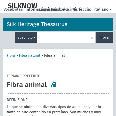
skip
to
SILKNOW
italiano
Vocabolari
Informazioni
|
Linguaggio della interfaccia:
Feedback
Aiuto
main
content
Silk Heritage Thesaurus
Inserisci
×
spagnolo
Trova
un
termine
per
la
Fibra
>
Fibra natural
>
Fibra animal
ricerca
TERMINE PREFERITO
Fibra animal
DEFINIZIONE
La que se obtiene de diversos tipos de animales y por lo
tanto de alto contenido en proteínas. Son muchos y muy