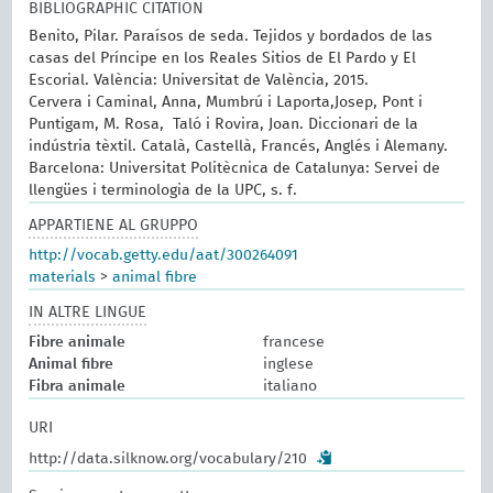
BIBLIOGRAPHIC CITATION
Benito, Pilar. Paraísos de seda. Tejidos y bordados de las
casas del Príncipe en los Reales Sitios de El Pardo y El
Escorial. València: Universitat de València, 2015.
Cervera i Caminal, Anna, Mumbrú i Laporta,Josep, Pont i
Puntigam, M. Rosa, Taló i Rovira, Joan. Diccionari de la
indústria tèxtil. Català, Castellà, Francés, Anglés i Alemany.
Barcelona: Universitat Politècnica de Catalunya: Servei de
llengües i terminologia de la UPC, s. f.
APPARTIENE AL GRUPPO
http://vocab.getty.edu/aat/300264091
materials
>
animal fibre
IN ALTRE LINGUE
Fibre animale
francese
Animal fibre
inglese
Fibra animale
italiano
URI
http://data.silknow.org/vocabulary/210