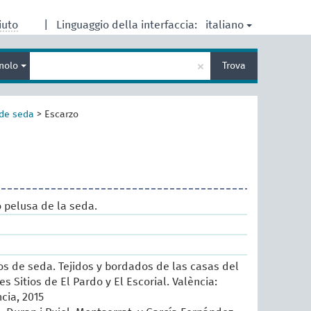
italiano
iuto
|
Linguaggio della interfaccia:
Inserisci
×
nolo
Trova
un
termine
per
la
de seda
>
Escarzo
ricerca
o pelusa de la seda.
sos de seda. Tejidos y bordados de las casas del
es Sitios de El Pardo y El Escorial. València:
cia, 2015