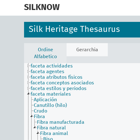
skip
to
SILKNOW
main
content
Silk Heritage Thesaurus
Ordine
Gerarchia
Alfabetico
faceta actividades
faceta agentes
faceta atributos físicos
faceta conceptos asociados
faceta estilos y periodos
faceta materiales
Aplicación
Canutillo (hilo)
Crudo
Fibra
Fibra manufacturada
Fibra natural
Fibra animal
Biso