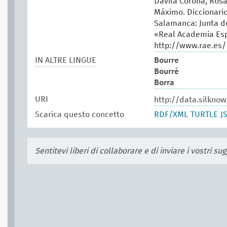
Dávila Corona, Rosa
Máximo. Diccionario 
Salamanca: Junta de
«Real Academia Esp
http://www.rae.es/
IN ALTRE LINGUE
Bourre
Bourré
Borra
URI
http://data.silknow
Scarica questo concetto
RDF/XML
TURTLE
J
Sentitevi liberi di collaborare e di inviare i vostri s