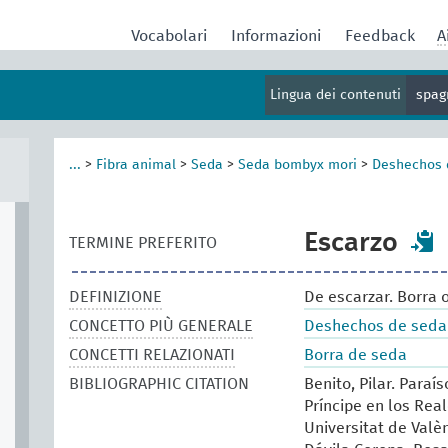
Vocabolari
Informazioni
Feedback
A
Lingua dei contenuti
spag
...
>
Fibra animal
>
Seda
>
Seda bombyx mori
>
Deshechos 
Escarzo
TERMINE PREFERITO
DEFINIZIONE
De escarzar. Borra 
CONCETTO PIÙ GENERALE
Deshechos de seda
CONCETTI RELAZIONATI
Borra de seda
BIBLIOGRAPHIC CITATION
Benito, Pilar. Paraí
Príncipe en los Real
Universitat de Valèn