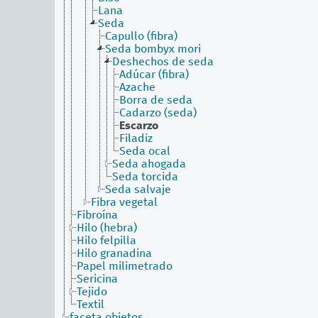
Lana
Seda
Capullo (fibra)
Seda bombyx mori
Deshechos de seda
Adúcar (fibra)
Azache
Borra de seda
Cadarzo (seda)
Escarzo
Filadiz
Seda ocal
Seda ahogada
Seda torcida
Seda salvaje
Fibra vegetal
Fibroína
Hilo (hebra)
Hilo felpilla
Hilo granadina
Papel milimetrado
Sericina
Tejido
Textil
faceta objetos