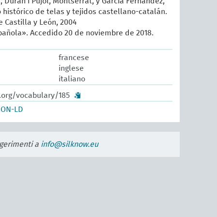
, Duran i Pujol, Montserrat, y García Fernández,
histórico de telas y tejidos castellano-catalán.
 Castilla y León, 2004
añola». Accedido 20 de noviembre de 2018.
francese
inglese
italiano
.org/vocabulary/185
SON-LD
uggerimenti a
info@silknow.eu