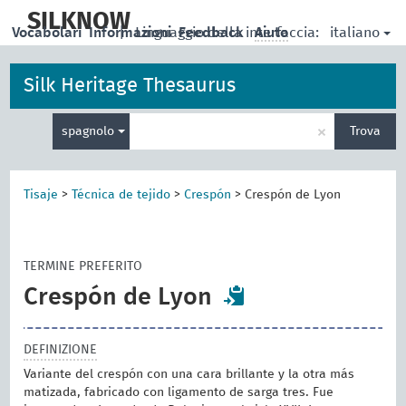
skip
to
SILKNOW
italiano
Vocabolari
Informazioni
|
Linguaggio della interfaccia:
Feedback
Aiuto
main
content
Silk Heritage Thesaurus
Inserisci
×
spagnolo
Trova
un
termine
per
la
Tisaje
>
Técnica de tejido
>
Crespón
>
Crespón de Lyon
ricerca
TERMINE PREFERITO
Crespón de Lyon
DEFINIZIONE
Variante del crespón con una cara brillante y la otra más
matizada, fabricado con ligamento de sarga tres. Fue