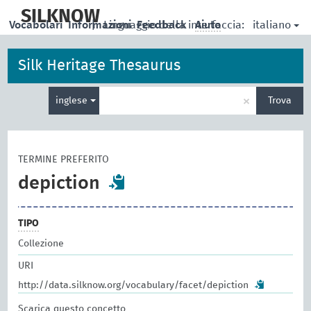
skip
to
SILKNOW
italiano
Vocabolari
Informazioni
|
Linguaggio della interfaccia:
Feedback
Aiuto
main
content
Silk Heritage Thesaurus
Inserisci
×
inglese
Trova
un
termine
per
la
TERMINE PREFERITO
ricerca
depiction
TIPO
Collezione
URI
http://data.silknow.org/vocabulary/facet/depiction
Scarica questo concetto