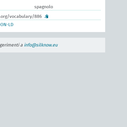
spagnolo
w.org/vocabulary/886
SON-LD
uggerimenti a
info@silknow.eu