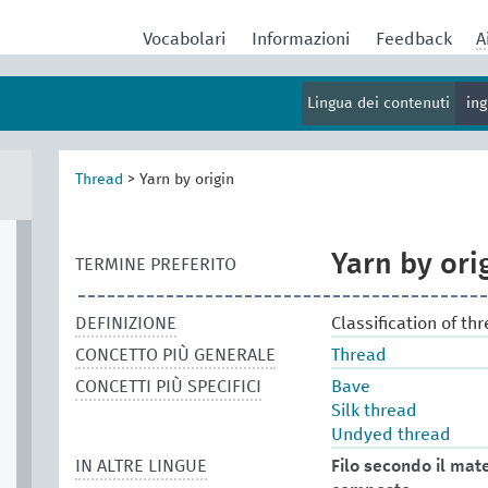
Vocabolari
Informazioni
Feedback
A
Lingua dei contenuti
in
Thread
>
Yarn by origin
Yarn by ori
TERMINE PREFERITO
DEFINIZIONE
Classification of t
CONCETTO PIÙ GENERALE
Thread
CONCETTI PIÙ SPECIFICI
Bave
Silk thread
Undyed thread
IN ALTRE LINGUE
Filo secondo il mate