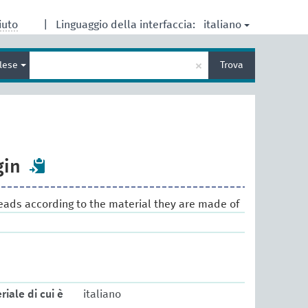
italiano
iuto
|
Linguaggio della interfaccia:
Inserisci
×
glese
Trova
un
termine
per
la
ricerca
gin
hreads according to the material they are made of
riale di cui è
italiano