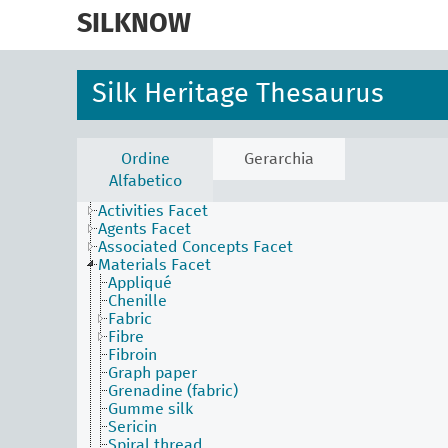
skip
to
SILKNOW
main
content
Silk Heritage Thesaurus
Ordine
Gerarchia
Alfabetico
Activities Facet
Agents Facet
Associated Concepts Facet
Materials Facet
Appliqué
Chenille
Fabric
Fibre
Fibroin
Graph paper
Grenadine (fabric)
Gumme silk
Sericin
Spiral thread