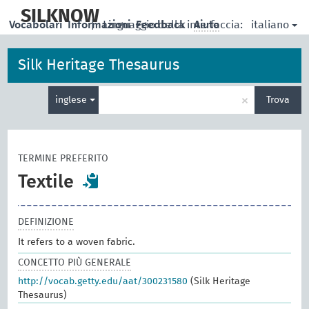
skip
to
SILKNOW
italiano
Vocabolari
Informazioni
|
Linguaggio della interfaccia:
Feedback
Aiuto
main
content
Silk Heritage Thesaurus
Inserisci
×
inglese
Trova
un
termine
per
la
TERMINE PREFERITO
ricerca
Textile
DEFINIZIONE
It refers to a woven fabric.
CONCETTO PIÙ GENERALE
http://vocab.getty.edu/aat/300231580
(Silk Heritage
Thesaurus)