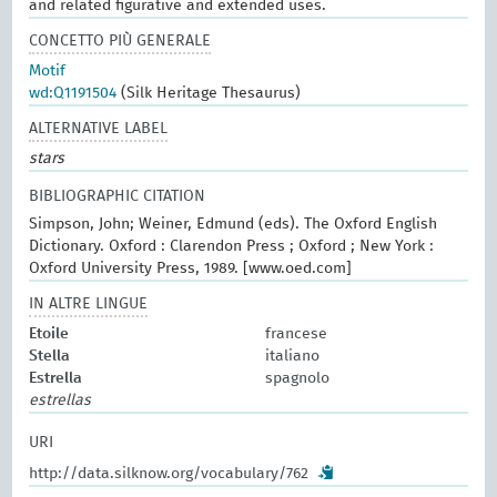
and related figurative and extended uses.
CONCETTO PIÙ GENERALE
Motif
wd:Q1191504
(Silk Heritage Thesaurus)
ALTERNATIVE LABEL
stars
BIBLIOGRAPHIC CITATION
Simpson, John; Weiner, Edmund (eds). The Oxford English
Dictionary. Oxford : Clarendon Press ; Oxford ; New York :
Oxford University Press, 1989. [www.oed.com]
IN ALTRE LINGUE
Etoile
francese
Stella
italiano
Estrella
spagnolo
estrellas
URI
http://data.silknow.org/vocabulary/762