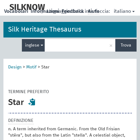
skip
to
SILKNOW
italiano
Vocabolari
Informazioni
|
Linguaggio della interfaccia:
Feedback
Aiuto
main
content
Silk Heritage Thesaurus
Inserisci
×
inglese
Trova
un
termine
per
la
Design
>
Motif
>
Star
ricerca
TERMINE PREFERITO
Star
DEFINIZIONE
n. A term inherited from Germanic. From the Old Frisian
"stēra", but also from the Latin "stella". A celestial object,