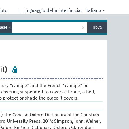
italiano
iuto
|
Linguaggio della interfaccia:
Inserisci
×
glese
Trova
un
termine
per
la
ricerca
il)
ntury "canape" and the French "canapé" or
e covering suspended to cover a throne, a bed,
to protect or shade the place it covers.
d.) The Concise Oxford Dictionary of the Christian
rd University Press, 2014; Simpson, John; Weiner,
xford English Dictionary. Oxford : Clarendon