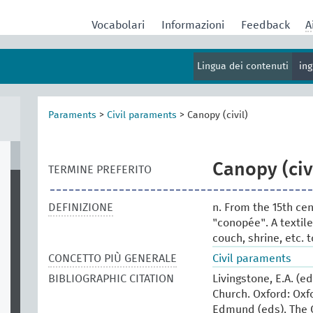
Vocabolari
Informazioni
Feedback
A
Lingua dei contenuti
in
Paraments
>
Civil paraments
>
Canopy (civil)
Canopy (civ
TERMINE PREFERITO
DEFINIZIONE
n. From the 15th ce
"conopée". A textil
couch, shrine, etc. 
CONCETTO PIÙ GENERALE
Civil paraments
BIBLIOGRAPHIC CITATION
Livingstone, E.A. (e
Church. Oxford: Oxfo
Edmund (eds). The O