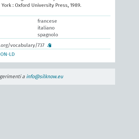
 York : Oxford University Press, 1989.
francese
italiano
spagnolo
.org/vocabulary/737
SON-LD
uggerimenti a
info@silknow.eu