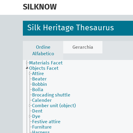
skip
to
SILKNOW
main
content
Silk Heritage Thesaurus
Activities Facet
Ordine
Gerarchia
Agents Facet
Alfabetico
Associated Concepts Facet
Materials Facet
Objects Facet
Attire
Beater
Bobbin
Bolla
Brocading shuttle
Calender
Comber unit (object)
Dent
Dye
Festive attire
Furniture
Harness