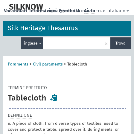
skip
to
SILKNOW
italiano
Vocabolari
Informazioni
|
Linguaggio della interfaccia:
Feedback
Aiuto
main
content
Silk Heritage Thesaurus
Inserisci
×
inglese
Trova
un
termine
per
la
Paraments
>
Civil paraments
>
Tablecloth
ricerca
TERMINE PREFERITO
Tablecloth
DEFINIZIONE
n. A piece of cloth, from diverse types of textiles, used to
cover and protect a table, spread over it, during meals, or