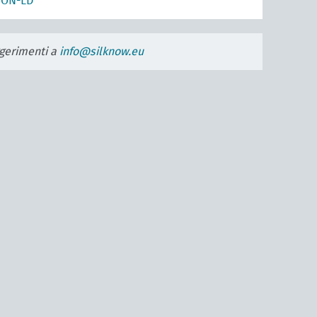
SON-LD
uggerimenti a
info@silknow.eu