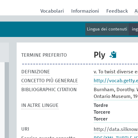
Vocabolari
Informazioni
Feedback
A
Lingua dei contenuti
in
Ply
TERMINE PREFERITO
DEFINIZIONE
v. To twist diverse e
CONCETTO PIÙ GENERALE
http://vocab.getty
BIBLIOGRAPHIC CITATION
Burnham, Dorothy. W
Ontario Museum, 19
IN ALTRE LINGUE
Tordre
Torcere
Torcer
URI
http://data.silkno