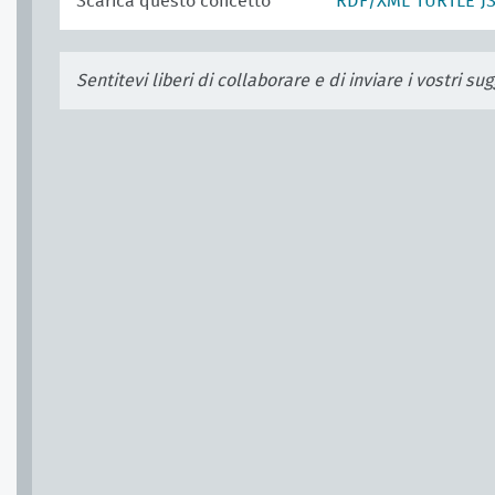
Scarica questo concetto
RDF/XML
TURTLE
J
Sentitevi liberi di collaborare e di inviare i vostri s