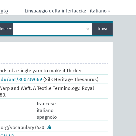
italiano
iuto
|
Linguaggio della interfaccia:
Inserisci
×
glese
Trova
un
termine
per
la
ricerca
nds of a single yarn to make it thicker.
.edu/aat/300239669
(Silk Heritage Thesaurus)
arp and Weft. A Textile Terminology. Royal
80.
francese
italiano
spagnolo
w.org/vocabulary/530