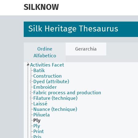
skip
to
SILKNOW
main
content
Silk Heritage Thesaurus
Ordine
Gerarchia
Alfabetico
Activities Facet
Batik
Construction
Dyed (attribute)
Embroider
Fabric process and production
Filature (technique)
Laissé
Nuance (technique)
Piñuela
Ply
Ply
Print
Pris