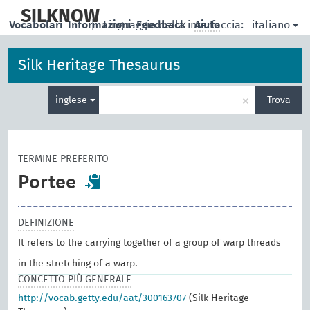
skip
to
SILKNOW
italiano
Vocabolari
Informazioni
|
Linguaggio della interfaccia:
Feedback
Aiuto
main
content
Silk Heritage Thesaurus
Inserisci
×
inglese
Trova
un
termine
per
la
TERMINE PREFERITO
ricerca
Portee
DEFINIZIONE
It refers to the carrying together of a group of warp threads
in the stretching of a warp.
CONCETTO PIÙ GENERALE
http://vocab.getty.edu/aat/300163707
(Silk Heritage