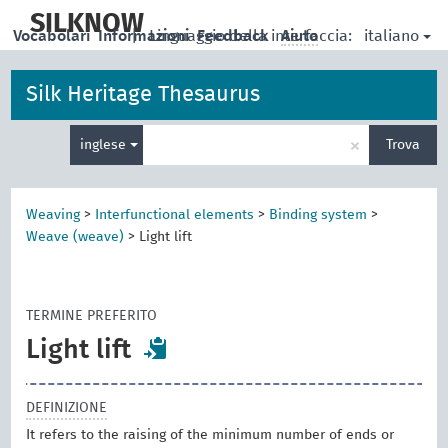
skip
to
SILKNOW
italiano
Vocabolari
Informazioni
|
Linguaggio della interfaccia:
Feedback
Aiuto
main
content
Silk Heritage Thesaurus
Inserisci
×
inglese
Trova
un
termine
per
la
Weaving
>
Interfunctional elements
>
Binding system
>
ricerca
Weave (weave)
>
Light lift
TERMINE PREFERITO
Light lift
DEFINIZIONE
It refers to the raising of the minimum number of ends or