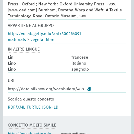
Press ; Oxford ; New York : Oxford University Press, 1989.
[www.oed.com] Burnham, Dorothy. Warp and Weft. A Textile
Terminology. Royal Ontario Museum, 1980.
APPARTIENE AL GRUPPO
http://vocab.getty.edu/aat/300264091
materials
>
vegetal fibre
IN ALTRE LINGUE
Lin
francese
Lino
italiano
Lino
spagnolo
URI
http://data.silknow.org/vocabulary/488
Scarica questo concetto
RDF/XML
TURTLE
JSON-LD
CONCETTO MOLTO SIMILE
vocab.getty.edu