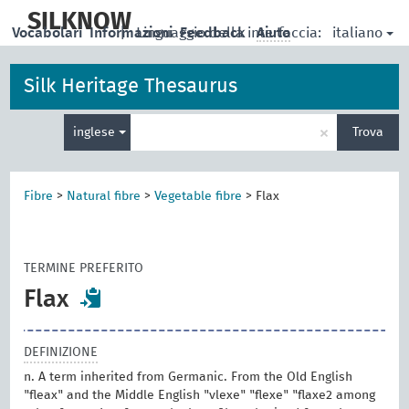
skip
to
SILKNOW
italiano
Vocabolari
Informazioni
|
Linguaggio della interfaccia:
Feedback
Aiuto
main
content
Silk Heritage Thesaurus
Inserisci
×
inglese
Trova
un
termine
per
la
Fibre
>
Natural fibre
>
Vegetable fibre
>
Flax
ricerca
TERMINE PREFERITO
Flax
DEFINIZIONE
n. A term inherited from Germanic. From the Old English
"fleax" and the Middle English "vlexe" "flexe" "flaxe2 among