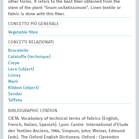
other forms. It refers to the bast fiber obtained from the
stem of the plant "linum usitatissimum". Linen textile or
fabric is done with this fiber.
CONCETTO PIÙ GENERALE
Vegetable fibre
CONCETTI RELAZIONATI
Brocatelle
Cataluffa (technique)
Crepe
Lace (object)
Linsey
Marli
Ribbon (object)
Sendal
Taffeta
BIBLIOGRAPHIC CITATION
CIETA. Vocabulary of technical terms of fabrics (English,
French, Italian, Spanish). Lyon: Centre International d’Etude
des Textiles Anciens, 1964; Simpson, John; Weiner, Edmund
(eds). The Oxford English Dictionary. Oxford : Clarendon