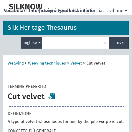
skip
to
SILKNOW
italiano
Vocabolari
Informazioni
|
Linguaggio della interfaccia:
Feedback
Aiuto
main
content
Silk Heritage Thesaurus
Inserisci
×
inglese
Trova
un
termine
per
la
Weaving
>
Weaving techniques
>
Velvet
>
Cut velvet
ricerca
TERMINE PREFERITO
Cut velvet
DEFINIZIONE
A type of velvet whose loops formed by the pile warp are cut.
CONCETTO PIÙ GENERALE