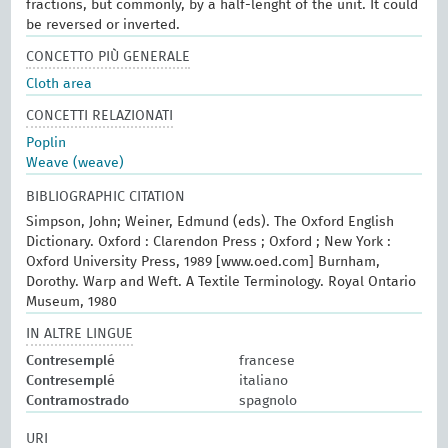
fractions, but commonly, by a half-lenght of the unit. It could
be reversed or inverted.
CONCETTO PIÙ GENERALE
Cloth area
CONCETTI RELAZIONATI
Poplin
Weave (weave)
BIBLIOGRAPHIC CITATION
Simpson, John; Weiner, Edmund (eds). The Oxford English
Dictionary. Oxford : Clarendon Press ; Oxford ; New York :
Oxford University Press, 1989 [www.oed.com] Burnham,
Dorothy. Warp and Weft. A Textile Terminology. Royal Ontario
Museum, 1980
IN ALTRE LINGUE
Contresemplé
francese
Contresemplé
italiano
Contramostrado
spagnolo
URI