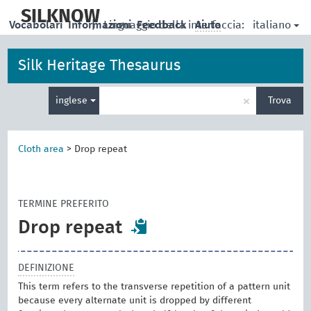
skip
to
SILKNOW
italiano
Vocabolari
Informazioni
|
Linguaggio della interfaccia:
Feedback
Aiuto
main
content
Silk Heritage Thesaurus
Inserisci
×
inglese
Trova
un
termine
per
la
Cloth area
>
Drop repeat
ricerca
TERMINE PREFERITO
Drop repeat
DEFINIZIONE
This term refers to the transverse repetition of a pattern unit
because every alternate unit is dropped by different