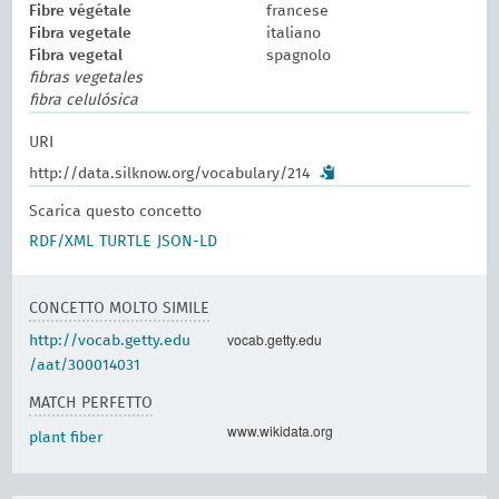
Fibre végétale
francese
Fibra vegetale
italiano
Fibra vegetal
spagnolo
fibras vegetales
fibra celulósica
URI
http://data.silknow.org/vocabulary/214
Scarica questo concetto
RDF/XML
TURTLE
JSON-LD
CONCETTO MOLTO SIMILE
vocab.getty.edu
http://vocab.getty.edu
/aat/300014031
MATCH PERFETTO
www.wikidata.org
plant fiber