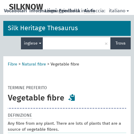
skip
to
SILKNOW
italiano
Vocabolari
Informazioni
|
Linguaggio della interfaccia:
Feedback
Aiuto
main
content
Silk Heritage Thesaurus
Inserisci
×
inglese
Trova
un
termine
per
la
Fibre
>
Natural fibre
>
Vegetable fibre
ricerca
TERMINE PREFERITO
Vegetable fibre
DEFINIZIONE
Any fibre from any plant. There are lots of plants that are a
source of vegetable fibres.