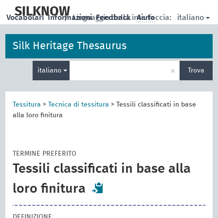
skip
to
SILKNOW
italiano
Vocabolari
Informazioni
|
Linguaggio della interfaccia:
Feedback
Aiuto
main
content
Silk Heritage Thesaurus
Inserisci
×
italiano
Trova
un
termine
per
la
Tessitura
>
Tecnica di tessitura
>
Tessili classificati in base
ricerca
alla loro finitura
TERMINE PREFERITO
Tessili classificati in base alla
loro finitura
DEFINIZIONE