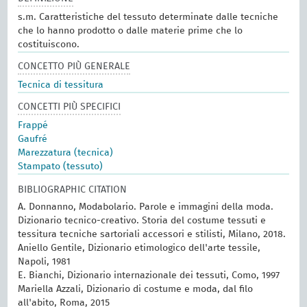
s.m. Caratteristiche del tessuto determinate dalle tecniche
che lo hanno prodotto o dalle materie prime che lo
costituiscono.
CONCETTO PIÙ GENERALE
Tecnica di tessitura
CONCETTI PIÙ SPECIFICI
Frappé
Gaufré
Marezzatura (tecnica)
Stampato (tessuto)
BIBLIOGRAPHIC CITATION
A. Donnanno, Modabolario. Parole e immagini della moda.
Dizionario tecnico-creativo. Storia del costume tessuti e
tessitura tecniche sartoriali accessori e stilisti, Milano, 2018.
Aniello Gentile, Dizionario etimologico dell'arte tessile,
Napoli, 1981
E. Bianchi, Dizionario internazionale dei tessuti, Como, 1997
Mariella Azzali, Dizionario di costume e moda, dal filo
all'abito, Roma, 2015