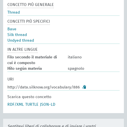
CONCETTO PIÙ GENERALE
Thread
CONCETTI PIÙ SPECIFICI
Bave
Silk thread
Undyed thread
IN ALTRE LINGUE
Filo secondo il materiale di
italiano
cui è composto
Hilo según materia
spagnolo
URI
http://data.silknow.org/vocabulary/886
Scarica questo concetto
RDF/XML
TURTLE
JSON-LD
Sentitevi liberi di collaborare e di inviare i vostri