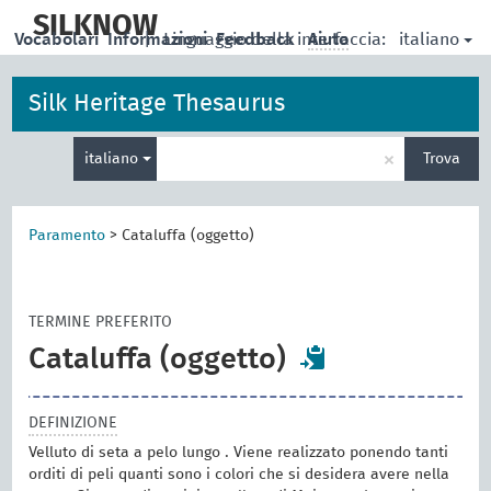
skip
to
SILKNOW
italiano
Vocabolari
Informazioni
|
Linguaggio della interfaccia:
Feedback
Aiuto
main
content
Silk Heritage Thesaurus
Inserisci
×
italiano
Trova
un
termine
per
la
Paramento
>
Cataluffa (oggetto)
ricerca
TERMINE PREFERITO
Cataluffa (oggetto)
DEFINIZIONE
Velluto di seta a pelo lungo . Viene realizzato ponendo tanti
orditi di peli quanti sono i colori che si desidera avere nella