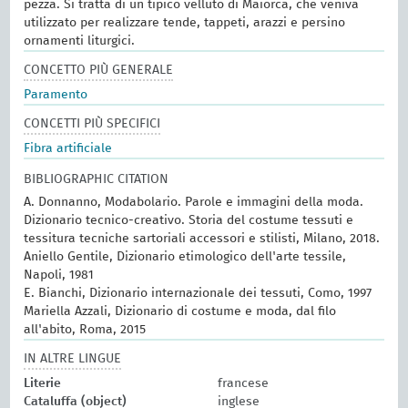
pezza. Si tratta di un tipico velluto di Maiorca, che veniva
utilizzato per realizzare tende, tappeti, arazzi e persino
ornamenti liturgici.
CONCETTO PIÙ GENERALE
Paramento
CONCETTI PIÙ SPECIFICI
Fibra artificiale
BIBLIOGRAPHIC CITATION
A. Donnanno, Modabolario. Parole e immagini della moda.
Dizionario tecnico-creativo. Storia del costume tessuti e
tessitura tecniche sartoriali accessori e stilisti, Milano, 2018.
Aniello Gentile, Dizionario etimologico dell'arte tessile,
Napoli, 1981
E. Bianchi, Dizionario internazionale dei tessuti, Como, 1997
Mariella Azzali, Dizionario di costume e moda, dal filo
all'abito, Roma, 2015
IN ALTRE LINGUE
Literie
francese
Cataluffa (object)
inglese