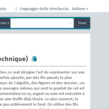
italiano
iuto
|
Linguaggio della interfaccia:
Inserisci
×
cese
Trova
un
termine
per
la
ricerca
echnique)
lier, ce mot désigne l'art de représenter sur une
parfois ajourée, par des fils passés le plus
urs de l'aiguille, des figures et des dessins ; au
les ouvrages mêmes qui sont le produit de cet art
nementation en or, argent ou soie est exécutée à
sur une étoffe déjà tissée. Le plus souvent, la
 pas entièrement le fond. On utilise des fils