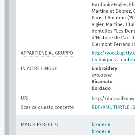
Hardouin-Fugier, Él
Martine et Déprez, C
Paris: l’Amateur (199
Vigier, Martine. Tit
dentelles "Les Dent
d'Histoire de l'art d
Clermont-Ferrand II,
APPARTIENE AL GRUPPO
http://vocab.getty
techniques
>
embro
IN ALTRE LINGUE
Embroidery
broiderie
Ricamato
Bordado
URI
http://data.silkno
Scarica questo concetto
RDF/XML
TURTLE
J
MATCH PERFETTO
broderie
broderie