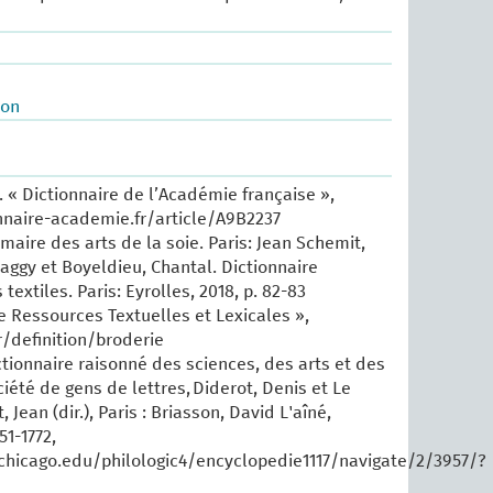
ion
 « Dictionnaire de l’Académie française »,
nnaire-academie.fr/article/A9B2237
maire des arts de la soie. Paris: Jean Schemit,
Maggy et Boyeldieu, Chantal. Dictionnaire
extiles. Paris: Eyrolles, 2018, p. 82-83
e Ressources Textuelles et Lexicales »,
r/definition/broderie
tionnaire raisonné des sciences, des arts et des
iété de gens de lettres, Diderot, Denis et Le
Jean (dir.), Paris : Briasson, David L'aîné,
51-1772,
uchicago.edu/philologic4/encyclopedie1117/navigate/2/3957/?