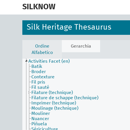
skip
to
SILKNOW
main
content
Silk Heritage Thesaurus
Ordine
Gerarchia
Alfabetico
Activities Facet (en)
Batik
Broder
Contexture
Fil pris
Fil sauté
Filature (technique)
Filature de schappe (technique)
Imprimer (technique)
Moulinage (technique)
Mouliner
Nuancer
Piñuela
Sériciculture