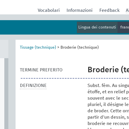
Vocabolari
Informazioni
Feedback
A
Lingua dei contenuti
fran
Tissage (technique)
>
Broderie (technique)
Broderie (t
TERMINE PREFERITO
DEFINIZIONE
Subst. fém. Au singu
étoffe, et en relief 
souvent avec le seco
pluriel, il désigne 
de broder. Cette or
partir d'un dessin, 
broderie ne recouvre