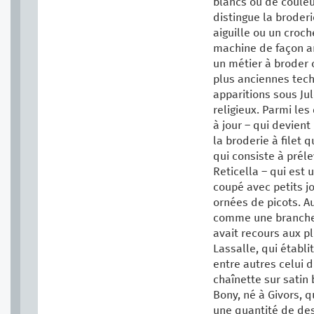
blancs ou de couleu
distingue la broder
aiguille ou un croc
machine de façon art
un métier à broder 
plus anciennes tech
apparitions sous Ju
religieux. Parmi les
à jour – qui devient
la broderie à filet 
qui consiste à préle
Reticella – qui est
coupé avec petits j
ornées de picots. Au
comme une branche p
avait recours aux p
Lassalle, qui établ
entre autres celui 
chaînette sur satin 
Bony, né à Givors, 
une quantité de des