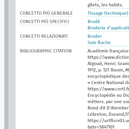
gilets, les habits.
CONCETTO PIÙ GENERALE
Tissage (technique)
CONCETTI PIÙ SPECIFICI
Brodé
Broderie d'applicat
CONCETTI RELAZIONATI
Broder
Soie floche
BIBLIOGRAPHIC CITATION
Académie française.
https://www.dictio
Algoud, Henri. Gram
1912, p. 127. Baum, 
encyclopédique des t
« Centre National d
https://www.cnrtl.f
Encyclopédie ou Dic
métiers. par une soc
Rond dit D'Alembert, 
Lebreton, Durand,17
https://artflsrv03.
byte=5847101