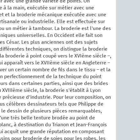
r avec une grande variété de points. On
ie à la main, exécutée sur métier avec une
het et la broderie mécanique exécutée avec une
isanale ou industrielle. Elle est effectuée sur
ou un métier à tambour. La broderie est l'une des
niques universelles. En Occident elle fait son
les César. Les plus anciennes ont des sujets
 différentes techniques, on distingue la broderie
 la broderie à point coupé vers le XVIème siècle –,
qui apparaît vers le XVIIème siècle en Angleterre –
ver un certain nombre de fils dans le tissu – et la
 un perfectionnement de la technique du point
ours dans certaines parties, ainsi que des brides
 XVIIIème siècle, la broderie s'établit à Lyon
récieuse d'industrie. Pour leur composition, on
lus célèbres dessinateurs tels que Philippe de
it le dessin de plusieurs pièces remarquables,
d'une très belle tenture brodée au point de
blanc, à destination du Trianon et Jean-François
qui acquit une grande réputation en composant
sins pour broderie de soies pour les robes, les