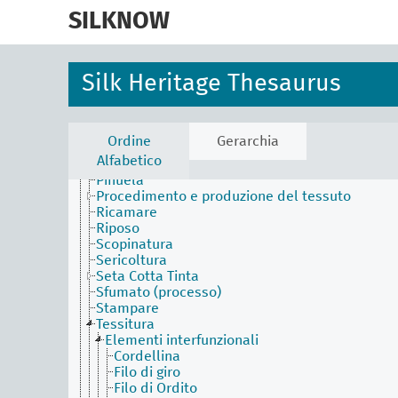
skip
to
SILKNOW
main
content
Silk Heritage Thesaurus
Activities Facet (en)
Alzata
Bathik
Contestura
Ordine
Gerarchia
Filatura
Alfabetico
Filatura (processo)
Piñuela
Procedimento e produzione del tessuto
Ricamare
Riposo
Scopinatura
Sericoltura
Seta Cotta Tinta
Sfumato (processo)
Stampare
Tessitura
Elementi interfunzionali
Cordellina
Filo di giro
Filo di Ordito