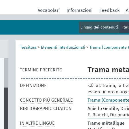
Vocabolari
Informazioni
Feedback
A
Lingua dei contenuti
ita
Tessitura
>
Elementi interfunzionali
>
Trama (Componente t
Trama meta
TERMINE PREFERITO
DEFINIZIONE
s.f. lat. trama, la t
essere in oro o arge
CONCETTO PIÙ GENERALE
Trama (Componente 
BIBLIOGRAPHIC CITATION
Aniello Gentile, Diz
E. Bianchi, Dizionar
IN ALTRE LINGUE
Trame métallique