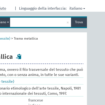
italiano
iuto
|
Linguaggio della interfaccia:
Inserisci
×
liano
Trova
un
termine
per
la
essile)
>
Trama metallica
ricerca
llica
rama, ovvero il filo trasversale del tessuto che può
nto, con o senza anima, in tutte le sue varianti.
tessile)
ionario etimologico dell'arte tessile, Napoli, 1981
io internazionale dei tessuti, Como, 1997.
francese