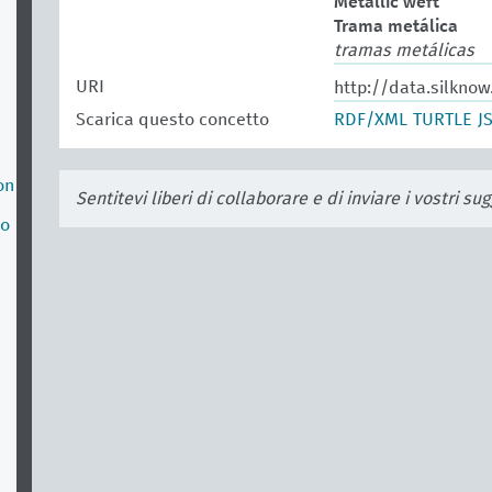
Metallic weft
Trama metálica
tramas metálicas
URI
http://data.silkno
Scarica questo concetto
RDF/XML
TURTLE
J
on
Sentitevi liberi di collaborare e di inviare i vostri s
no