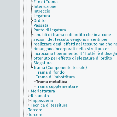
Filo di Trama
Interruzione
Intreccio
Legatura
Ordito
Passata
Punto di legatura
s.m. fili di trama o di ordito che in alcune
sezioni del tessuto vengono inseriti per
realizzare degli effetti nel tessuto ma che n
rimangono incorporati nella struttura e si
incrociano liberamente. Il ' flotté' è il diseg
ottenuto per effetto di slegature di ordito
Slegatura
Trama (Componente tessile)
Trama di fondo
Trama di imbottitura
Trama metallica
Trama supplementare
Merlettatura
Ricamato
Tappezzeria
Tecnica di tessitura
Torcere
Torcere