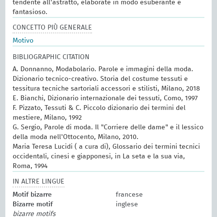
tendente all'astratto, elaborate in modo esuberante e
fantasioso.
CONCETTO PIÙ GENERALE
Motivo
BIBLIOGRAPHIC CITATION
A. Donnanno, Modabolario. Parole e immagini della moda.
Dizionario tecnico-creativo. Storia del costume tessuti e
tessitura tecniche sartoriali accessori e stilisti, Milano, 2018
E. Bianchi, Dizionario internazionale dei tessuti, Como, 1997
F. Pizzato, Tessuti & C. Piccolo dizionario dei termini del
mestiere, Milano, 1992
G. Sergio, Parole di moda. Il "Corriere delle dame" e il lessico
della moda nell'Ottocento, Milano, 2010.
Maria Teresa Lucidi ( a cura di), Glossario dei termini tecnici
occidentali, cinesi e giapponesi, in La seta e la sua via,
Roma, 1994
IN ALTRE LINGUE
Motif bizarre
francese
Bizarre motif
inglese
bizarre motifs