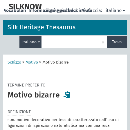
skip
to
SILKNOW
italiano
Vocabolari
Informazioni
|
Linguaggio della interfaccia:
Feedback
Aiuto
main
content
Silk Heritage Thesaurus
Inserisci
×
italiano
Trova
un
termine
per
la
Schizzo
>
Motivo
>
Motivo bizarre
ricerca
TERMINE PREFERITO
Motivo bizarre
DEFINIZIONE
s.m. motivo decorativo per tessuti caratterizzato dall'uso di
figurazioni di ispirazione naturalistica ma con una resa