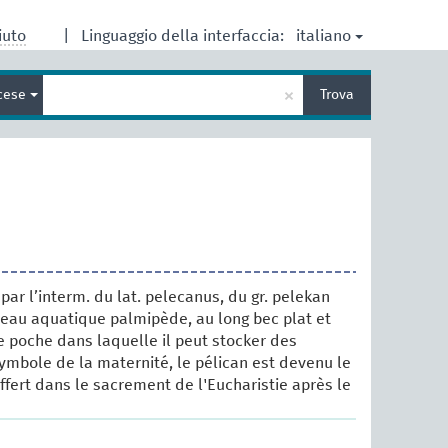
italiano
iuto
|
Linguaggio della interfaccia:
Inserisci
×
cese
Trova
un
termine
per
la
ricerca
par l’interm. du lat. pelecanus, du gr. pelekan
seau aquatique palmipède, au long bec plat et
e poche dans laquelle il peut stocker des
ymbole de la maternité, le pélican est devenu le
ffert dans le sacrement de l'Eucharistie après le