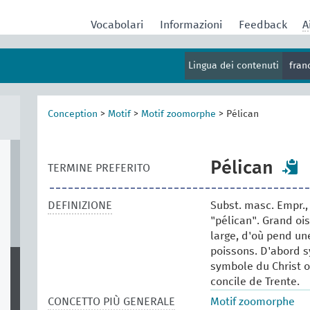
Vocabolari
Informazioni
Feedback
A
Lingua dei contenuti
fran
Conception
>
Motif
>
Motif zoomorphe
>
Pélican
Pélican
TERMINE PREFERITO
DEFINIZIONE
Subst. masc. Empr., 
"pélican". Grand oi
large, d'où pend un
poissons. D'abord s
symbole du Christ o
concile de Trente.
CONCETTO PIÙ GENERALE
Motif zoomorphe