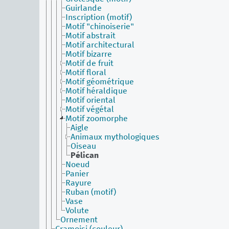
Guirlande
Inscription (motif)
Motif "chinoiserie"
Motif abstrait
Motif architectural
Motif bizarre
Motif de fruit
Motif floral
Motif géométrique
Motif héraldique
Motif oriental
Motif végétal
Motif zoomorphe
Aigle
Animaux mythologiques
Oiseau
Pélican
Noeud
Panier
Rayure
Ruban (motif)
Vase
Volute
Ornement