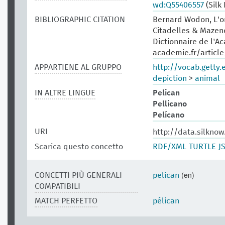
wd:Q55406557
(Silk
BIBLIOGRAPHIC CITATION
Bernard Wodon, L'or
Citadelles & Mazeno
Dictionnaire de l'A
academie.fr/articl
APPARTIENE AL GRUPPO
http://vocab.getty
depiction
>
animal
IN ALTRE LINGUE
Pelican
Pellicano
Pelícano
URI
http://data.silkno
Scarica questo concetto
RDF/XML
TURTLE
J
(en)
CONCETTI PIÙ GENERALI
pelican
COMPATIBILI
MATCH PERFETTO
pélican