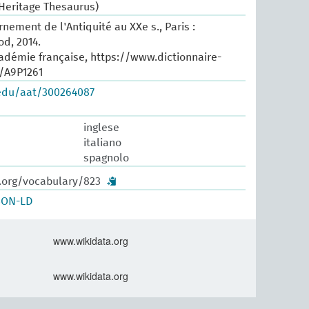
 Heritage Thesaurus)
nement de l'Antiquité au XXe s., Paris :
d, 2014.
cadémie française, https://www.dictionnaire-
e/A9P1261
.edu/aat/300264087
inglese
italiano
spagnolo
w.org/vocabulary/823
SON-LD
www.wikidata.org
www.wikidata.org