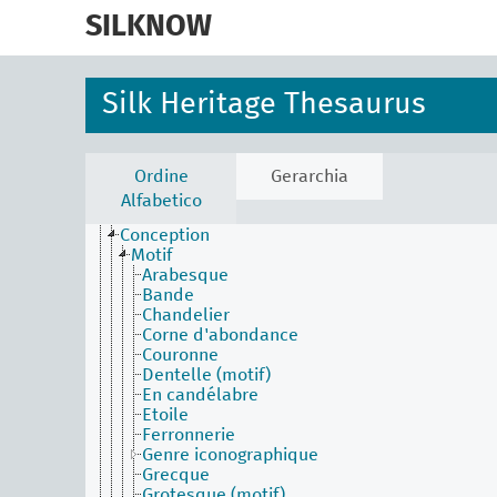
skip
Agents Facet (en)
to
SILKNOW
Associated Concepts Facet (en)
main
Materials Facet (en)
content
Objects Facet (en)
Physical Attributes Facet (en)
Silk Heritage Thesaurus
Appellation basée sur l’apparence du tissu
Aurore (couleur)
Bleu de Prusse
Bleu de Saxe
Ordine
Gerarchia
Bleu impérial
Alfabetico
Brun (couleur)
Conception
Motif
Arabesque
Bande
Chandelier
Corne d'abondance
Couronne
Dentelle (motif)
En candélabre
Etoile
Ferronnerie
Genre iconographique
Grecque
Grotesque (motif)