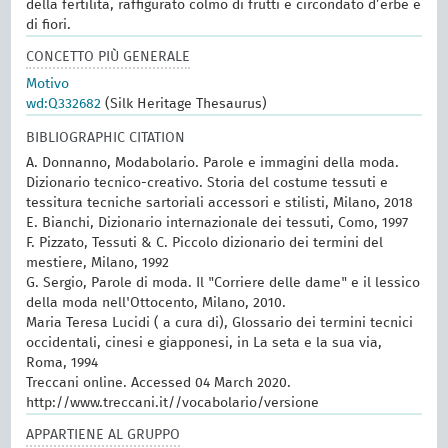
della fertilità, raffigurato colmo di frutti e circondato d’erbe e
di fiori.
CONCETTO PIÙ GENERALE
Motivo
wd:Q332682
(Silk Heritage Thesaurus)
BIBLIOGRAPHIC CITATION
A. Donnanno, Modabolario. Parole e immagini della moda.
Dizionario tecnico-creativo. Storia del costume tessuti e
tessitura tecniche sartoriali accessori e stilisti, Milano, 2018
E. Bianchi, Dizionario internazionale dei tessuti, Como, 1997
F. Pizzato, Tessuti & C. Piccolo dizionario dei termini del
mestiere, Milano, 1992
G. Sergio, Parole di moda. Il "Corriere delle dame" e il lessico
della moda nell'Ottocento, Milano, 2010.
Maria Teresa Lucidi ( a cura di), Glossario dei termini tecnici
occidentali, cinesi e giapponesi, in La seta e la sua via,
Roma, 1994
Treccani online. Accessed 04 March 2020.
http://www.treccani.it//vocabolario/versione
APPARTIENE AL GRUPPO