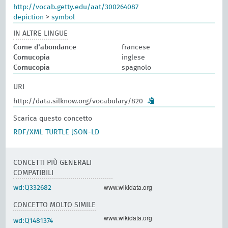
http://vocab.getty.edu/aat/300264087
depiction
>
symbol
IN ALTRE LINGUE
Corne d'abondance
francese
Cornucopia
inglese
Cornucopia
spagnolo
URI
http://data.silknow.org/vocabulary/820
Scarica questo concetto
RDF/XML
TURTLE
JSON-LD
CONCETTI PIÙ GENERALI
COMPATIBILI
www.wikidata.org
wd:Q332682
CONCETTO MOLTO SIMILE
www.wikidata.org
wd:Q1481374