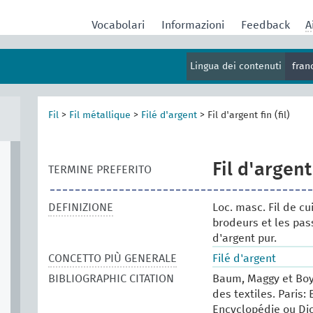
Vocabolari
Informazioni
Feedback
A
Lingua dei contenuti
fran
Fil
>
Fil métallique
>
Filé d'argent
>
Fil d'argent fin (fil)
Fil d'argent 
TERMINE PREFERITO
DEFINIZIONE
Loc. masc. Fil de cu
brodeurs et les pas
d'argent pur.
CONCETTO PIÙ GENERALE
Filé d'argent
BIBLIOGRAPHIC CITATION
Baum, Maggy et Boy
des textiles. Paris: 
Encyclopédie ou Dic