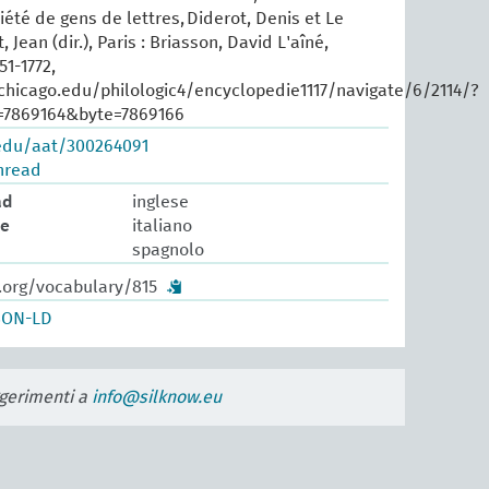
été de gens de lettres, Diderot, Denis et Le
Jean (dir.), Paris : Briasson, David L'aîné,
51-1772,
uchicago.edu/philologic4/encyclopedie1117/navigate/6/2114/?
=7869164&byte=7869166
.edu/aat/300264091
hread
ad
inglese
le
italiano
spagnolo
.org/vocabulary/815
SON-LD
uggerimenti a
info@silknow.eu