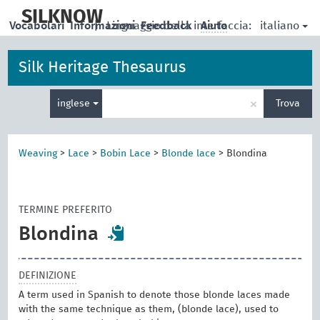
skip
to
SILKNOW
italiano
Vocabolari
Informazioni
|
Linguaggio della interfaccia:
Feedback
Aiuto
main
content
Silk Heritage Thesaurus
Inserisci
×
inglese
Trova
un
termine
per
la
Weaving
>
Lace
>
Bobin Lace
>
Blonde lace
>
Blondina
ricerca
TERMINE PREFERITO
Blondina
DEFINIZIONE
A term used in Spanish to denote those blonde laces made
with the same technique as them, (blonde lace), used to