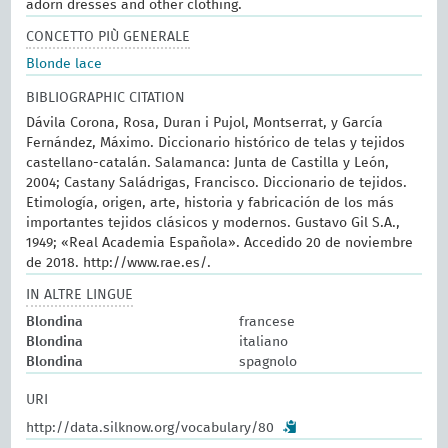
adorn dresses and other clothing.
CONCETTO PIÙ GENERALE
Blonde lace
BIBLIOGRAPHIC CITATION
Dávila Corona, Rosa, Duran i Pujol, Montserrat, y García
Fernández, Máximo. Diccionario histórico de telas y tejidos
castellano-catalán. Salamanca: Junta de Castilla y León,
2004; Castany Saládrigas, Francisco. Diccionario de tejidos.
Etimología, origen, arte, historia y fabricación de los más
importantes tejidos clásicos y modernos. Gustavo Gil S.A.,
1949; «Real Academia Española». Accedido 20 de noviembre
de 2018. http://www.rae.es/.
IN ALTRE LINGUE
Blondina
francese
Blondina
italiano
Blondina
spagnolo
URI
http://data.silknow.org/vocabulary/80