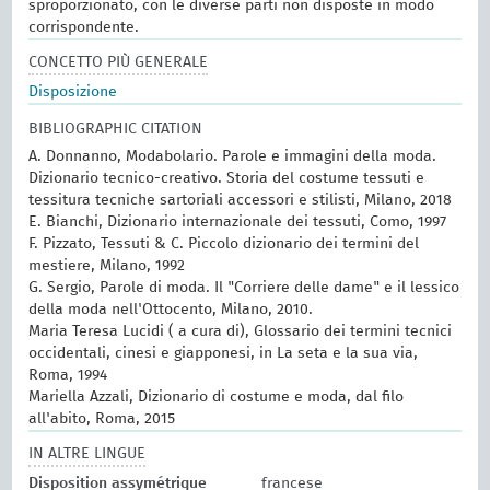
sproporzionato, con le diverse parti non disposte in modo
corrispondente.
CONCETTO PIÙ GENERALE
Disposizione
BIBLIOGRAPHIC CITATION
A. Donnanno, Modabolario. Parole e immagini della moda.
Dizionario tecnico-creativo. Storia del costume tessuti e
tessitura tecniche sartoriali accessori e stilisti, Milano, 2018
E. Bianchi, Dizionario internazionale dei tessuti, Como, 1997
F. Pizzato, Tessuti & C. Piccolo dizionario dei termini del
mestiere, Milano, 1992
G. Sergio, Parole di moda. Il "Corriere delle dame" e il lessico
della moda nell'Ottocento, Milano, 2010.
Maria Teresa Lucidi ( a cura di), Glossario dei termini tecnici
occidentali, cinesi e giapponesi, in La seta e la sua via,
Roma, 1994
Mariella Azzali, Dizionario di costume e moda, dal filo
all'abito, Roma, 2015
IN ALTRE LINGUE
Disposition assymétrique
francese