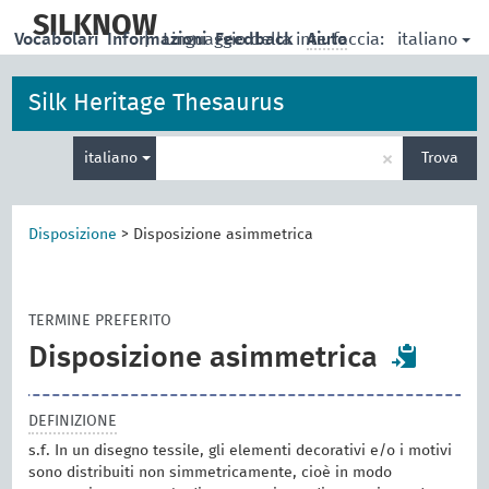
skip
to
SILKNOW
italiano
Vocabolari
Informazioni
|
Linguaggio della interfaccia:
Feedback
Aiuto
main
content
Silk Heritage Thesaurus
Inserisci
×
italiano
Trova
un
termine
per
la
Disposizione
>
Disposizione asimmetrica
ricerca
TERMINE PREFERITO
Disposizione asimmetrica
DEFINIZIONE
s.f. In un disegno tessile, gli elementi decorativi e/o i motivi
sono distribuiti non simmetricamente, cioè in modo