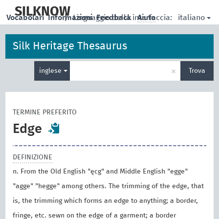
skip
to
SILKNOW
italiano
Vocabolari
Informazioni
|
Linguaggio della interfaccia:
Feedback
Aiuto
main
content
Silk Heritage Thesaurus
Inserisci
×
inglese
Trova
un
termine
per
la
TERMINE PREFERITO
ricerca
Edge
DEFINIZIONE
n. From the Old English "ęcg" and Middle English "egge"
"agge" "hegge" among others. The trimming of the edge, that
is, the trimming which forms an edge to anything; a border,
fringe, etc. sewn on the edge of a garment; a border