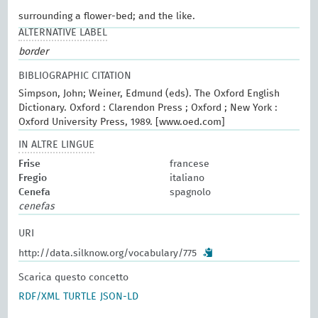
surrounding a flower-bed; and the like.
ALTERNATIVE LABEL
border
BIBLIOGRAPHIC CITATION
Simpson, John; Weiner, Edmund (eds). The Oxford English
Dictionary. Oxford : Clarendon Press ; Oxford ; New York :
Oxford University Press, 1989. [www.oed.com]
IN ALTRE LINGUE
Frise
francese
Fregio
italiano
Cenefa
spagnolo
cenefas
URI
http://data.silknow.org/vocabulary/775
Scarica questo concetto
RDF/XML
TURTLE
JSON-LD