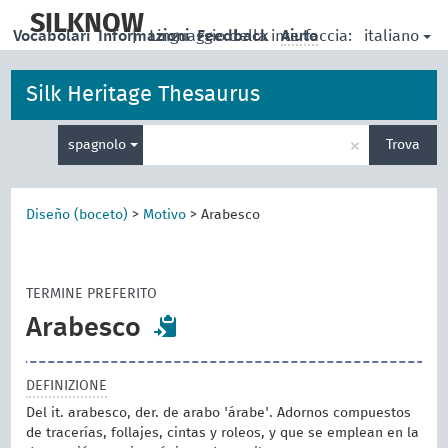
skip
to
SILKNOW
italiano
Vocabolari
Informazioni
|
Linguaggio della interfaccia:
Feedback
Aiuto
main
content
Silk Heritage Thesaurus
Inserisci
×
spagnolo
Trova
un
termine
per
la
Diseño (boceto)
>
Motivo
>
Arabesco
ricerca
TERMINE PREFERITO
Arabesco
DEFINIZIONE
Del it. arabesco, der. de arabo 'árabe'. Adornos compuestos
de tracerías, follajes, cintas y roleos, y que se emplean en la