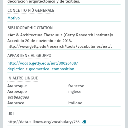
decoración arquitectónica y de textiles.
CONCETTO PIÙ GENERALE
Motivo
BIBLIOGRAPHIC CITATION
«Art & Architecture Thesaurus (Getty Research Institute)».
Accedido 20 de noviembre de 2018.
http://www.getty.edu/research/tools/vocabularies/aat/.
APPARTIENE AL GRUPPO
http://vocab.getty.edu/aat/300264087
depiction
>
geometrical composition
IN ALTRE LINGUE
Arabesque
francese
Arabesque
inglese
arabesques
Arabesco
italiano
URI
http://data.silknow.org/vocabulary/766