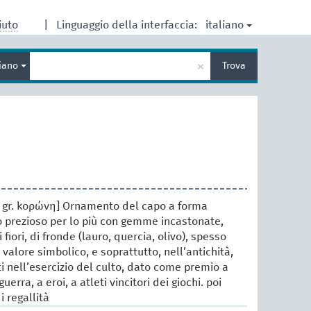
italiano
iuto
|
Linguaggio della interfaccia:
Inserisci
×
liano
Trova
un
termine
per
la
ricerca
dal gr. κορώνη] Ornamento del capo a forma
lo prezioso per lo più con gemme incastonate,
i fiori, di fronde (lauro, quercia, olivo), spesso
 valore simbolico, e soprattutto, nell’antichità,
i nell’esercizio del culto, dato come premio a
guerra, a eroi, a atleti vincitori dei giochi. poi
 regallità