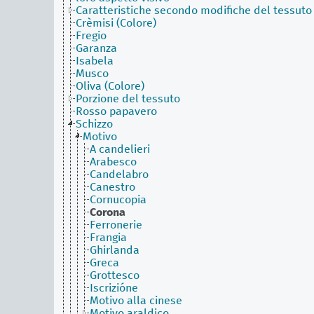
Caratteristiche secondo modifiche del tessuto
Crèmisi (Colore)
Fregio
Garanza
Isabela
Musco
Oliva (Colore)
Porzione del tessuto
Rosso papavero
Schizzo
Motivo
A candelieri
Arabesco
Candelabro
Canestro
Cornucopia
Corona
Ferronerie
Frangia
Ghirlanda
Greca
Grottesco
Iscrizióne
Motivo alla cinese
Motivo araldico