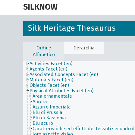
skip
to
SILKNOW
main
content
Silk Heritage Thesaurus
Ordine
Gerarchia
Alfabetico
Activities Facet (en)
Agents Facet (en)
Associated Concepts Facet (en)
Materials Facet (en)
Objects Facet (en)
Physical Attributes Facet (en)
Area ornamentale
Aurora
Azzurro Imperiale
Blu di Prussia
Blu di Sassonia
Blu scuro
Caratteristiche ed effetti dei tessuti secondo il
loro aspetto visivo