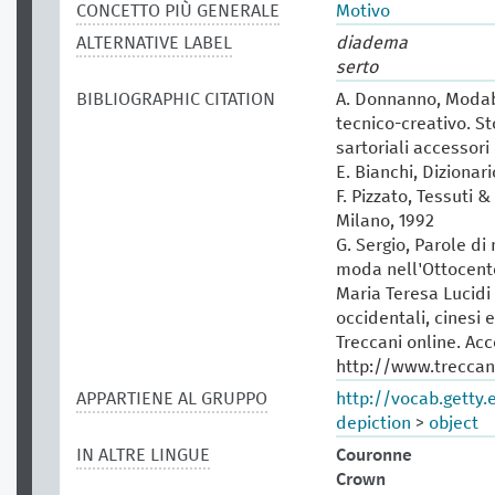
CONCETTO PIÙ GENERALE
Motivo
ALTERNATIVE LABEL
diadema
serto
BIBLIOGRAPHIC CITATION
A. Donnanno, Modabo
tecnico-creativo. St
sartoriali accessori 
E. Bianchi, Dizionar
F. Pizzato, Tessuti &
Milano, 1992
G. Sergio, Parole di
moda nell'Ottocento
Maria Teresa Lucidi (
occidentali, cinesi 
Treccani online. Ac
http://www.treccani
APPARTIENE AL GRUPPO
http://vocab.getty
depiction
>
object
IN ALTRE LINGUE
Couronne
Crown