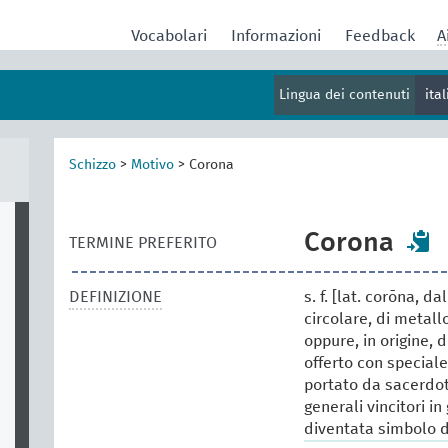
Vocabolari
Informazioni
Feedback
A
Lingua dei contenuti
ita
Schizzo
>
Motivo
>
Corona
Corona
TERMINE PREFERITO
DEFINIZIONE
s. f. [lat. corōna, 
circolare, di metal
oppure, in origine, d
offerto con speciale
portato da sacerdot
generali vincitori in 
diventata simbolo di