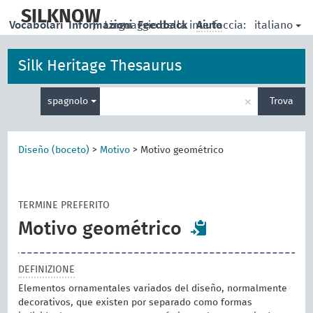
skip
to
SILKNOW
italiano
Vocabolari
Informazioni
|
Linguaggio della interfaccia:
Feedback
Aiuto
main
content
Silk Heritage Thesaurus
Inserisci
×
spagnolo
Trova
un
termine
per
la
Diseño (boceto)
>
Motivo
>
Motivo geométrico
ricerca
TERMINE PREFERITO
Motivo geométrico
DEFINIZIONE
Elementos ornamentales variados del diseño, normalmente
decorativos, que existen por separado como formas