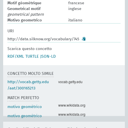
Motif géométrique
francese
Geometrical motif
inglese
geometrical pattern
Motivo geometrico
italiano
URI
http://data.silknow.org/vocabulary/745
Scarica questo concetto
RDF/XML
TURTLE
JSON-LD
CONCETTO MOLTO SIMILE
vocab.getty.edu
http://vocab.getty.edu
/aat/300165213
MATCH PERFETTO
www.wikidata.org
motivo geométrico
www.wikidata.org
motivo geométrico