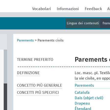
Vocabolari
Informazioni
Feedback
A
Lingua dei contenuti
fran
Parements
>
Parements civils
Parements c
TERMINE PREFERITO
DEFINIZIONE
Loc. masc. pl. Texti
la vie civile, en opp
CONCETTO PIÙ GENERALE
Parements
CONCETTI PIÙ SPECIFICI
Catalufa
Dais (objet civil)
Drapeau
Étendard