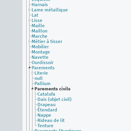
Harnais
Lame métallique
Lat
Lisse
Maille
Maillon
Marche
Métier à tisser
Mobilier
Montage
Navette
Ourdissoir
Parements
Literie
null
Pallium
Parements civils
Catalufa
Dais (objet civil)
Drapeau
Étendard
Nappe
Rideau de lit
Tenture