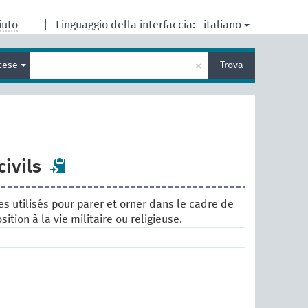
italiano
iuto
|
Linguaggio della interfaccia:
Inserisci
×
cese
Trova
un
termine
per
la
ricerca
ivils
les utilisés pour parer et orner dans le cadre de
osition à la vie militaire ou religieuse.