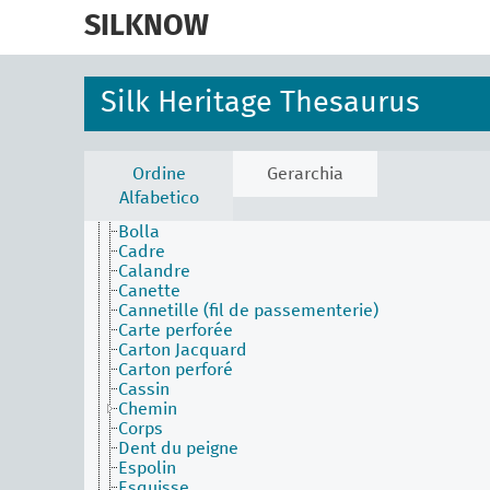
skip
to
SILKNOW
Activities Facet (en)
main
Agents Facet (en)
content
Associated Concepts Facet (en)
Materials Facet (en)
Silk Heritage Thesaurus
Objects Facet (en)
Aiguille
Arcade
Battant
Ordine
Gerarchia
Bobine
Alfabetico
Bobine (partie du métier à tisser)
Bolla
Cadre
Calandre
Canette
Cannetille (fil de passementerie)
Carte perforée
Carton Jacquard
Carton perforé
Cassin
Chemin
Corps
Dent du peigne
Espolin
Esquisse