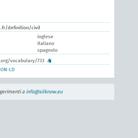
.fr/definition/civil
inglese
italiano
spagnolo
.org/vocabulary/733
SON-LD
uggerimenti a
info@silknow.eu