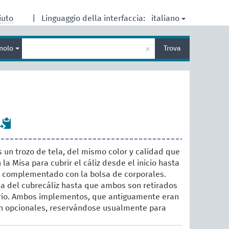
italiano
iuto
|
Linguaggio della interfaccia:
Inserisci
×
nolo
Trova
un
termine
per
la
ricerca
s un trozo de tela, del mismo color y calidad que
 la Misa para cubrir el cáliz desde el inicio hasta
 ir complementado con la bolsa de corporales.
a del cubrecáliz hasta que ambos son retirados
torio. Ambos implementos, que antiguamente eran
on opcionales, reservándose usualmente para