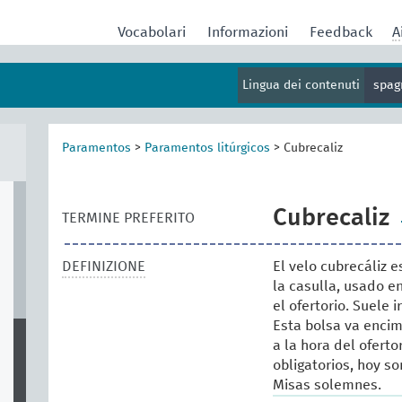
Vocabolari
Informazioni
Feedback
A
Lingua dei contenuti
spag
Paramentos
>
Paramentos litúrgicos
>
Cubrecaliz
Cubrecaliz
TERMINE PREFERITO
DEFINIZIONE
El velo cubrecáliz e
la casulla, usado en
el ofertorio. Suele
Esta bolsa va encim
a la hora del ofer
obligatorios, hoy s
Misas solemnes.