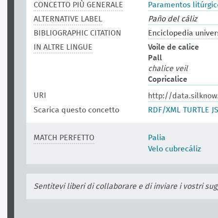
CONCETTO PIÙ GENERALE
Paramentos litúrgic
ALTERNATIVE LABEL
Paño del cáliz
BIBLIOGRAPHIC CITATION
Enciclopedia univer
IN ALTRE LINGUE
Voile de calice
Pall
chalice veil
Copricalice
URI
http://data.silknow
Scarica questo concetto
RDF/XML
TURTLE
J
MATCH PERFETTO
Palia
Velo cubrecáliz
Sentitevi liberi di collaborare e di inviare i vostri s