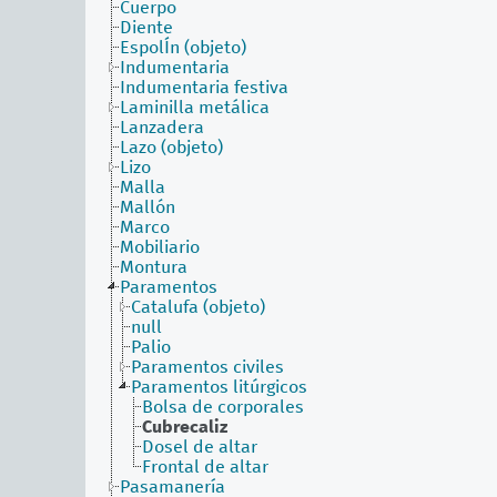
Cuerpo
Diente
EspolÍn (objeto)
Indumentaria
Indumentaria festiva
Laminilla metálica
Lanzadera
Lazo (objeto)
Lizo
Malla
Mallón
Marco
Mobiliario
Montura
Paramentos
Catalufa (objeto)
null
Palio
Paramentos civiles
Paramentos litúrgicos
Bolsa de corporales
Cubrecaliz
Dosel de altar
Frontal de altar
Pasamanería