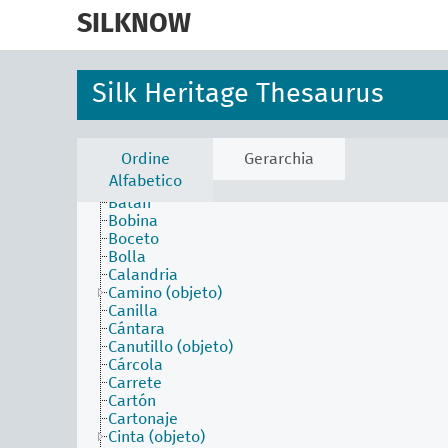
skip
to
SILKNOW
faceta actividades
main
faceta agentes
content
faceta atributos físicos
faceta conceptos asociados
Silk Heritage Thesaurus
faceta estilos y periodos
faceta materiales
faceta objetos
Aguja
Ordine
Gerarchia
Arcada
Alfabetico
Arnés
Batán
Bobina
Boceto
Bolla
Calandria
Camino (objeto)
Canilla
Cántara
Canutillo (objeto)
Cárcola
Carrete
Cartón
Cartonaje
Cinta (objeto)