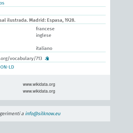
os
sal ilustrada. Madrid: Espasa, 1928.
francese
inglese
italiano
.org/vocabulary/713
SON-LD
www.wikidata.org
www.wikidata.org
uggerimenti a
info@silknow.eu