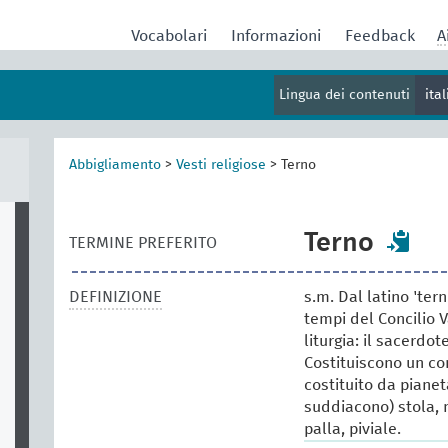
Vocabolari
Informazioni
Feedback
A
Lingua dei contenuti
ita
Abbigliamento
>
Vesti religiose
>
Terno
Terno
TERMINE PREFERITO
DEFINIZIONE
s.m. Dal latino 'tern
tempi del Concilio V
liturgia: il sacerdo
Costituiscono un cor
costituito da pianet
suddiacono) stola, m
palla, piviale.