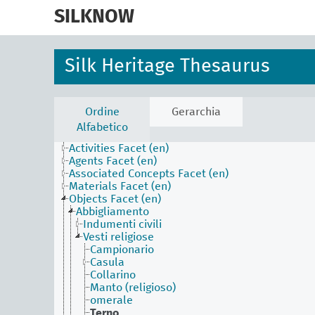
skip
to
SILKNOW
main
content
Silk Heritage Thesaurus
Ordine
Gerarchia
Alfabetico
Activities Facet (en)
Agents Facet (en)
Associated Concepts Facet (en)
Materials Facet (en)
Objects Facet (en)
Abbigliamento
Indumenti civili
Vesti religiose
Campionario
Casula
Collarino
Manto (religioso)
omerale
Terno