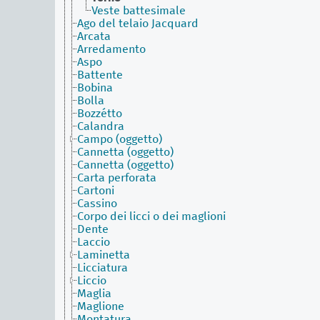
Veste battesimale
Ago del telaio Jacquard
Arcata
Arredamento
Aspo
Battente
Bobina
Bolla
Bozzétto
Calandra
Campo (oggetto)
Cannetta (oggetto)
Cannetta (oggetto)
Carta perforata
Cartoni
Cassino
Corpo dei licci o dei maglioni
Dente
Laccio
Laminetta
Licciatura
Liccio
Maglia
Maglione
Montatura