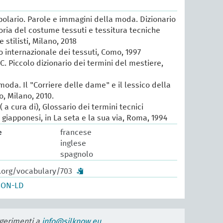
lario. Parole e immagini della moda. Dizionario
oria del costume tessuti e tessitura tecniche
e stilisti, Milano, 2018
io internazionale dei tessuti, Como, 1997
 C. Piccolo dizionario dei termini del mestiere,
 moda. Il "Corriere delle dame" e il lessico della
, Milano, 2010.
 a cura di), Glossario dei termini tecnici
e giapponesi, in La seta e la sua via, Roma, 1994
e
francese
inglese
spagnolo
w.org/vocabulary/703
SON-LD
uggerimenti a
info@silknow.eu