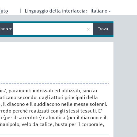
italiano
iuto
|
Linguaggio della interfaccia:
Inserisci
×
liano
Trova
un
termine
per
la
ricerca
us', paramenti indossati ed utilizzati, sino ai
aticano secondo, dagli attori principali della
te, il diacono e il suddiacono nelle messe solenni.
redo perchè realizzati con gli stessi tessuti. E'
a (per il sacerdote) dalmatica (per il diacono e il
anipolo, velo da calice, busta per il corporale,