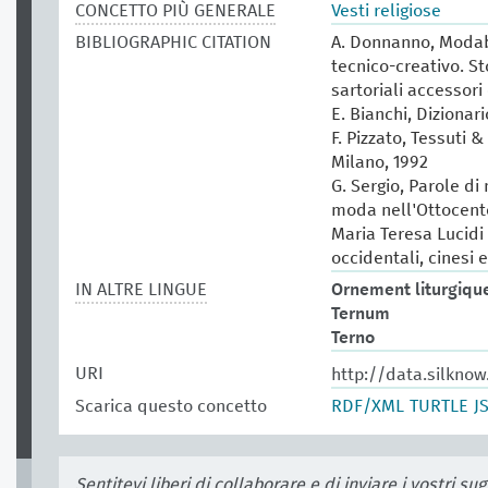
CONCETTO PIÙ GENERALE
Vesti religiose
BIBLIOGRAPHIC CITATION
A. Donnanno, Modabo
tecnico-creativo. St
sartoriali accessori 
E. Bianchi, Dizionar
F. Pizzato, Tessuti &
Milano, 1992
G. Sergio, Parole di
moda nell'Ottocento
Maria Teresa Lucidi (
occidentali, cinesi 
IN ALTRE LINGUE
Ornement liturgiqu
Ternum
Terno
URI
http://data.silkno
Scarica questo concetto
RDF/XML
TURTLE
J
Sentitevi liberi di collaborare e di inviare i vostri s