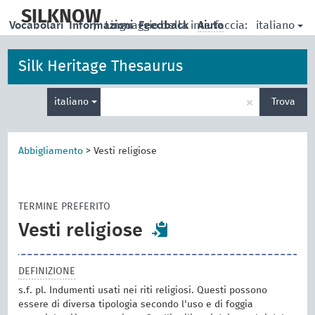
skip
to
SILKNOW
italiano
Vocabolari
Informazioni
|
Linguaggio della interfaccia:
Feedback
Aiuto
main
content
Silk Heritage Thesaurus
Inserisci
×
italiano
Trova
un
termine
per
la
Abbigliamento
>
Vesti religiose
ricerca
TERMINE PREFERITO
Vesti religiose
DEFINIZIONE
s.f. pl. Indumenti usati nei riti religiosi. Questi possono
essere di diversa tipologia secondo l'uso e di foggia