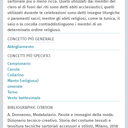
sartoriale più o meno ricca. Quelli utilizzati dai membri del
clero al di fuori dei riti sono detti abiti acclesiastici; quelli
utilizzati durante le celebrazioni sono detti insegne liturgiche
o paramenti sacri; mentre gli abiti religiosi, come la tunica, il
saio o la cocolla contraddistinguono i membri di un
determinato ordine religioso.
CONCETTO PIÙ GENERALE
Abbigliamento
CONCETTI PIÙ SPECIFICI
Campionario
Casula
Collarino
Manto (religioso)
omerale
Terno
Veste battesimale
BIBLIOGRAPHIC CITATION
A. Donnanno, Modabolario. Parole e immagini della moda.
Dizionario tecnico-creativo. Storia del costume tessuti e
tessitura tecniche sartoriali accessori e stilisti, Milano, 2018