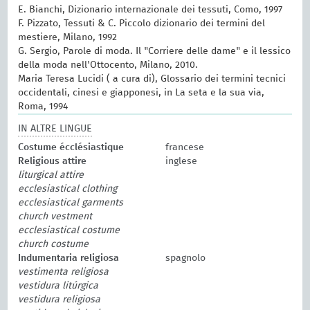
E. Bianchi, Dizionario internazionale dei tessuti, Como, 1997
F. Pizzato, Tessuti & C. Piccolo dizionario dei termini del
mestiere, Milano, 1992
G. Sergio, Parole di moda. Il "Corriere delle dame" e il lessico
della moda nell'Ottocento, Milano, 2010.
Maria Teresa Lucidi ( a cura di), Glossario dei termini tecnici
occidentali, cinesi e giapponesi, in La seta e la sua via,
Roma, 1994
IN ALTRE LINGUE
Costume écclésiastique
francese
Religious attire
inglese
liturgical attire
ecclesiastical clothing
ecclesiastical garments
church vestment
ecclesiastical costume
church costume
Indumentaria religiosa
spagnolo
vestimenta religiosa
vestidura litúrgica
vestidura religiosa