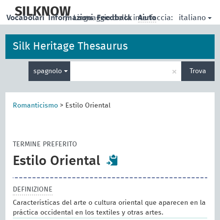
skip
to
SILKNOW
italiano
Vocabolari
Informazioni
|
Linguaggio della interfaccia:
Feedback
Aiuto
main
content
Silk Heritage Thesaurus
Inserisci
×
spagnolo
Trova
un
termine
per
la
Romanticismo
>
Estilo Oriental
ricerca
TERMINE PREFERITO
Estilo Oriental
DEFINIZIONE
Características del arte o cultura oriental que aparecen en la
práctica occidental en los textiles y otras artes.