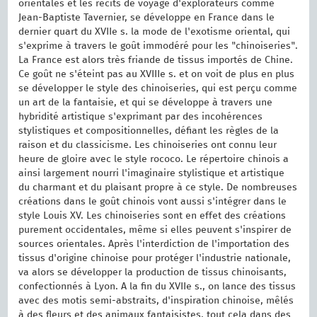
orientales et les récits de voyage d'explorateurs comme
Jean-Baptiste Tavernier, se développe en France dans le
dernier quart du XVIIe s. la mode de l'exotisme oriental, qui
s'exprime à travers le goût immodéré pour les "chinoiseries".
La France est alors très friande de tissus importés de Chine.
Ce goût ne s'éteint pas au XVIIIe s. et on voit de plus en plus
se développer le style des chinoiseries, qui est perçu comme
un art de la fantaisie, et qui se développe à travers une
hybridité artistique s'exprimant par des incohérences
stylistiques et compositionnelles, défiant les règles de la
raison et du classicisme. Les chinoiseries ont connu leur
heure de gloire avec le style rococo. Le répertoire chinois a
ainsi largement nourri l'imaginaire stylistique et artistique
du charmant et du plaisant propre à ce style. De nombreuses
créations dans le goût chinois vont aussi s'intégrer dans le
style Louis XV. Les chinoiseries sont en effet des créations
purement occidentales, même si elles peuvent s'inspirer de
sources orientales. Après l'interdiction de l'importation des
tissus d'origine chinoise pour protéger l'industrie nationale,
va alors se développer la production de tissus chinoisants,
confectionnés à Lyon. A la fin du XVIIe s., on lance des tissus
avec des motis semi-abstraits, d'inspiration chinoise, mêlés
à des fleurs et des animaux fantaisistes, tout cela dans des