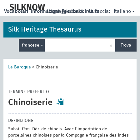
skip
to
SILKNOW
italiano
Vocabolari
Informazioni
|
Linguaggio della interfaccia:
Feedback
Aiuto
main
content
Silk Heritage Thesaurus
Inserisci
×
francese
Trova
un
termine
per
la
Le Baroque
>
Chinoiserie
ricerca
TERMINE PREFERITO
Chinoiserie
DEFINIZIONE
Subst. fém. Dér. de chinois. Avec l'importation de
porcelaines chinoises par la Compagnie française des Indes