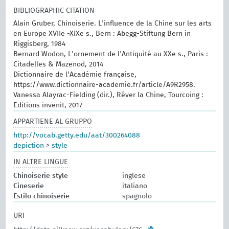
BIBLIOGRAPHIC CITATION
Alain Gruber, Chinoiserie. L'influence de la Chine sur les arts
en Europe XVIIe -XIXe s., Bern : Abegg-Stiftung Bern in
Riggisberg, 1984
Bernard Wodon, L'ornement de l'Antiquité au XXe s., Paris :
Citadelles & Mazenod, 2014
Dictionnaire de l'Académie française,
https://www.dictionnaire-academie.fr/article/A9R2958.
Vanessa Alayrac-Fielding (dir.), Rêver la Chine, Tourcoing :
Editions invenit, 2017
APPARTIENE AL GRUPPO
http://vocab.getty.edu/aat/300264088
depiction
>
style
IN ALTRE LINGUE
Chinoiserie style
inglese
Cineserie
italiano
Estilo chinoiserie
spagnolo
URI